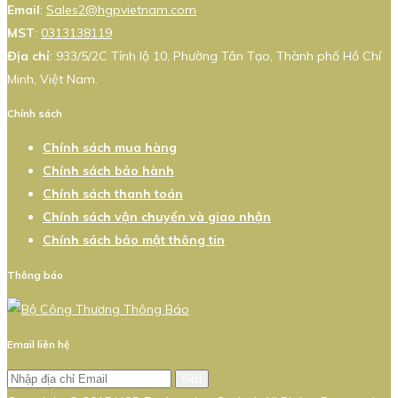
Email
:
Sales2@hgpvietnam.com
MST
:
0313138119
Địa chỉ
: 933/5/2C Tỉnh lộ 10, Phường Tân Tạo, Thành phố Hồ Chí
Minh, Việt Nam.
Chính sách
Chính sách mua hàng
Chính sách bảo hành
Chính sách thanh toán
Chính sách vận chuyển và giao nhận
Chính sách bảo mật thông tin
Thông báo
Email liên hệ
Gửi