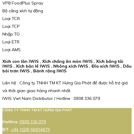
VP8 FoodPlus Spray
Bộ căng xích tự động
Loại TCR
Loại TCP
Nhập TO
Loại ETR
Loại AMS
Xích con lăn IWIS , Xích chống ăn mòn IWIS , Xích băng tải
IWIS , Xích bản lề IWIS , Nhông xích IWIS , Đĩa xích IWIS , Dầu
bôi trơn IWIS , Bánh răng IWIS
Liên hệ : Công ty TNHH TM KT Hưng Gia Phát để được hỗ trợ giá
và thời gian giao hàng nhanh nhất.
IWIS Viet Nam Distributor / Hotline : 0938 336 079
CÔNG TY TNHH TM KT HƯNG GIA PHÁT
Hotline
:
0938 336 079
ĐT
:
+84 (028) 66834679