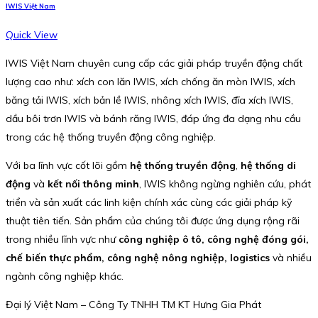
IWIS Việt Nam
Quick View
IWIS Việt Nam chuyên cung cấp các giải pháp truyền động chất
lượng cao như: xích con lăn IWIS, xích chống ăn mòn IWIS, xích
băng tải IWIS, xích bản lề IWIS, nhông xích IWIS, đĩa xích IWIS,
dầu bôi trơn IWIS và bánh răng IWIS, đáp ứng đa dạng nhu cầu
trong các hệ thống truyền động công nghiệp.
Với ba lĩnh vực cốt lõi gồm
hệ thống truyền động
,
hệ thống di
động
và
kết nối thông minh
, IWIS không ngừng nghiên cứu, phát
triển và sản xuất các linh kiện chính xác cùng các giải pháp kỹ
thuật tiên tiến. Sản phẩm của chúng tôi được ứng dụng rộng rãi
trong nhiều lĩnh vực như
công nghiệp ô tô, công nghệ đóng gói,
chế biến thực phẩm, công nghệ nông nghiệp, logistics
và nhiều
ngành công nghiệp khác.
Đại lý Việt Nam – Công Ty TNHH TM KT Hưng Gia Phát