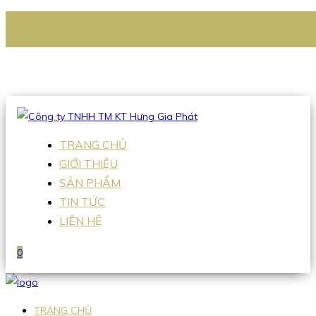
CÔNG TY TNHH TM KT HƯNG GIA PHÁT
Hotline
:
0938 336 079
Email
:
Sales2@hgpvietnam.com
TRANG CHỦ
GIỚI THIỆU
SẢN PHẨM
TIN TỨC
LIÊN HỆ
0
TRANG CHỦ