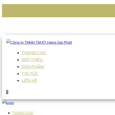
CÔNG TY TNHH TM KT HƯNG GIA PHÁT
Hotline
:
0938 336 079
Email
:
Sales2@hgpvietnam.com
TRANG CHỦ
GIỚI THIỆU
SẢN PHẨM
TIN TỨC
LIÊN HỆ
0
TRANG CHỦ