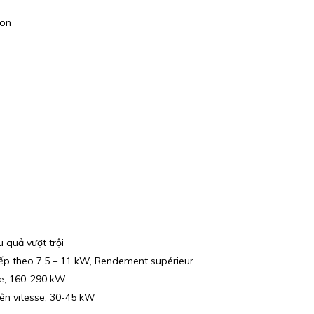
lon
 quả vượt trội
tiếp theo 7,5 – 11 kW, Rendement supérieur
sse, 160-290 kW
iên vitesse, 30-45 kW