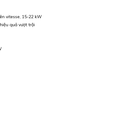
iên vitesse, 15-22 kW
iệu quả vượt trội
W