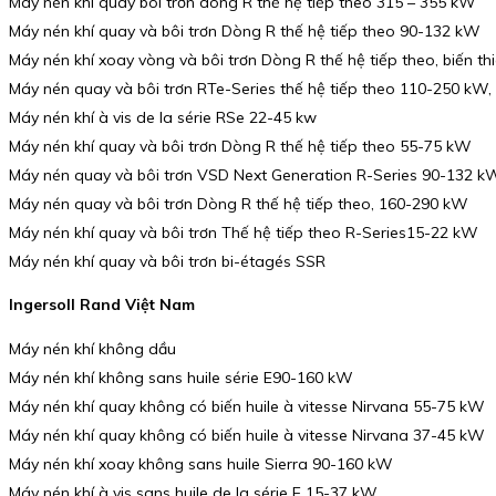
Máy nén khí quay bôi trơn dòng R thế hệ tiếp theo 315 – 355 kW
Máy nén khí quay và bôi trơn Dòng R thế hệ tiếp theo 90-132 kW
Máy nén khí xoay vòng và bôi trơn Dòng R thế hệ tiếp theo, biến th
Máy nén quay và bôi trơn RTe-Series thế hệ tiếp theo 110-250 kW, h
Máy nén khí à vis de la série RSe 22-45 kw
Máy nén khí quay và bôi trơn Dòng R thế hệ tiếp theo 55-75 kW
Máy nén quay và bôi trơn VSD Next Generation R-Series 90-132 k
Máy nén quay và bôi trơn Dòng R thế hệ tiếp theo, 160-290 kW
Máy nén khí quay và bôi trơn Thế hệ tiếp theo R-Series15-22 kW
Máy nén khí quay và bôi trơn bi-étagés SSR
Ingersoll Rand Việt Nam
Máy nén khí không dầu
Máy nén khí không sans huile série E90-160 kW
Máy nén khí quay không có biến huile à vitesse Nirvana 55-75 kW
Máy nén khí quay không có biến huile à vitesse Nirvana 37-45 kW
Máy nén khí xoay không sans huile Sierra 90-160 kW
Máy nén khí à vis sans huile de la série E 15-37 kW