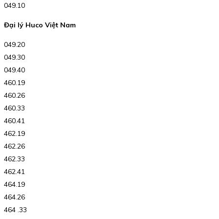
049.10
Đại lý Huco Việt Nam
049.20
049.30
049.40
460.19
460.26
460.33
460.41
462.19
462.26
462.33
462.41
464.19
464.26
464 .33