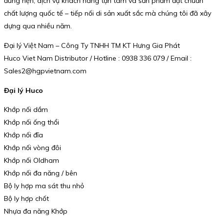
đúng hẹn, dịch vụ khách hàng tận tâm và sản phẩm đạt chuẩn
chất lượng quốc tế – tiếp nối di sản xuất sắc mà chúng tôi đã xây
dựng qua nhiều năm.
Đại lý Việt Nam – Công Ty TNHH TM KT Hưng Gia Phát
Huco Viet Nam Distributor / Hotline : 0938 336 079 / Email :
Sales2@hgpvietnam.com
Đại lý Huco
Khớp nối dầm
Khớp nối ống thổi
Khớp nối đĩa
Khớp nối vòng đôi
Khớp nối Oldham
Khớp nối đa năng / bên
Bộ ly hợp ma sát thu nhỏ
Bộ ly hợp chốt
Nhựa đa năng Khớp