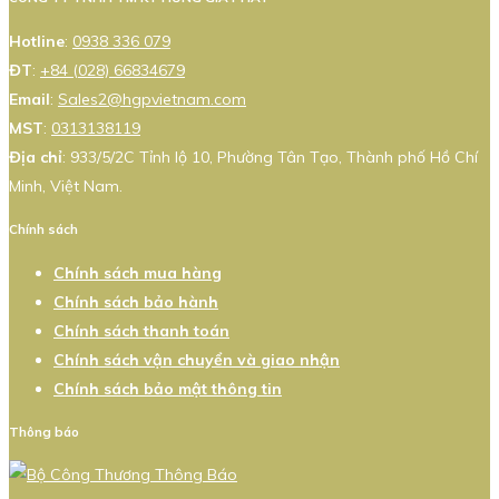
Hotline
:
0938 336 079
ĐT
:
+84 (028) 66834679
Email
:
Sales2@hgpvietnam.com
MST
:
0313138119
Địa chỉ
: 933/5/2C Tỉnh lộ 10, Phường Tân Tạo, Thành phố Hồ Chí
Minh, Việt Nam.
Chính sách
Chính sách mua hàng
Chính sách bảo hành
Chính sách thanh toán
Chính sách vận chuyển và giao nhận
Chính sách bảo mật thông tin
Thông báo