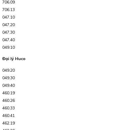
706.09
706.13
047.10
047.20
047.30
047.40
049.10
Đại lý Huco
049.20
049.30
049.40
460.19
460.26
460.33
460.41
462.19