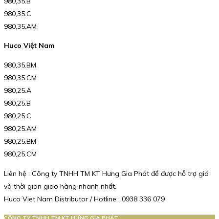
980,35.B
980,35.C
980,35.AM
Huco Việt Nam
980,35.BM
980,35.CM
980,25.A
980,25.B
980,25.C
980,25.AM
980,25.BM
980,25.CM
Liên hệ : Công ty TNHH TM KT Hưng Gia Phát để được hỗ trợ giá
và thời gian giao hàng nhanh nhất.
Huco Viet Nam Distributor / Hotline : 0938 336 079
CÔNG TY TNHH TM KT HƯNG GIA PHÁT