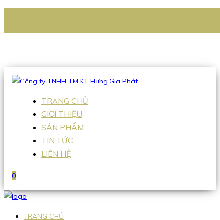
CÔNG TY TNHH TM KT HƯNG GIA PHÁT
Hotline
:
0938 336 079
Email
:
Sales2@hgpvietnam.com
TRANG CHỦ
GIỚI THIỆU
SẢN PHẨM
TIN TỨC
LIÊN HỆ
0
TRANG CHỦ