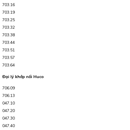
703.16
703.19
703.25
703.32
703.38
703.44
703.51
703.57
703.64
Đại lý khớp nối Huco
706.09
706.13
047.10
047.20
047.30
047.40