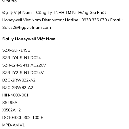
vượt trội.
Đại lý Việt Nam – Công Ty TNHH TM KT Hưng Gia Phát
Honeywell Viet Nam Distributor / Hotline : 0938 336 079 / Email :
Sales2@hgpvietnam.com
Đại lý Honeywell Việt Nam
SZX-SLF-14SE
SZR-LY4-S-N1 DC24
SZR-LY4-S-N1 AC220V
SZR-LY2-S-N1 DC24V
BZC-2RW822-A2
BZC-2RW82-A2
HIH-4000-001
SS495A
XI582AH2
DC1040CL-302-100-E
MPD-AMIV1