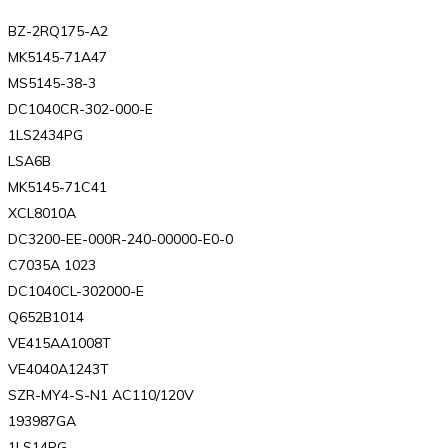
BZ-2RQ175-A2
MK5145-71A47
MS5145-38-3
DC1040CR-302-000-E
1LS2434PG
LSA6B
MK5145-71C41
XCL8010A
DC3200-EE-000R-240-00000-E0-0
C7035A 1023
DC1040CL-302000-E
Q652B1014
VE415AA1008T
VE4040A1243T
SZR-MY4-S-N1 AC110/120V
193987GA
1LS14PG