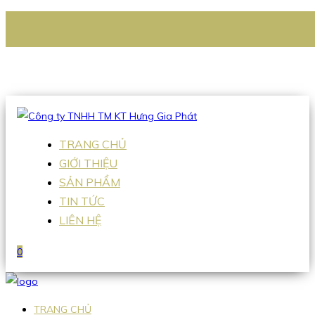
CÔNG TY TNHH TM KT HƯNG GIA PHÁT
Hotline
:
0938 336 079
Email
:
Sales2@hgpvietnam.com
TRANG CHỦ
GIỚI THIỆU
SẢN PHẨM
TIN TỨC
LIÊN HỆ
0
TRANG CHỦ