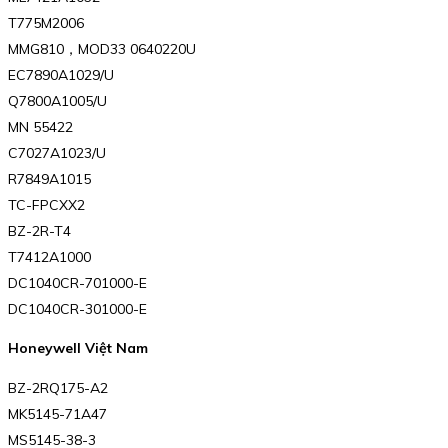
T775M2006
MMG810，MOD33 0640220U
EC7890A1029/U
Q7800A1005/U
MN 55422
C7027A1023/U
R7849A1015
TC-FPCXX2
BZ-2R-T4
T7412A1000
DC1040CR-701000-E
DC1040CR-301000-E
Honeywell Việt Nam
BZ-2RQ175-A2
MK5145-71A47
MS5145-38-3