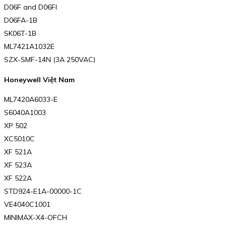
D06F and D06FI
D06FA-1B
SK06T-1B
ML7421A1032E
SZX-SMF-14N (3A 250VAC)
Honeywell Việt Nam
ML7420A6033-E
S6040A1003
XP 502
XC5010C
XF 521A
XF 523A
XF 522A
STD924-E1A-00000-1C
VE4040C1001
MINIMAX-X4-OFCH