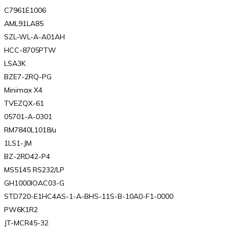
C7961E1006
AML91LA85
SZL-WL-A-A01AH
HCC-8705PTW
LSA3K
BZE7-2RQ-PG
Minimax X4
TVEZQX-61
05701-A-0301
RM7840L1018/u
1LS1-JM
BZ-2RD42-P4
MS5145 RS232/LP
GH1000IOAC03-G
STD720-E1HC4AS-1-A-BHS-11S-B-10A0-F1-0000
PW6K1R2
JT-MCR45-32