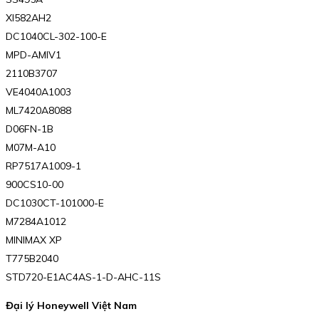
XI582AH2
DC1040CL-302-100-E
MPD-AMIV1
2110B3707
VE4040A1003
ML7420A8088
D06FN-1B
M07M-A10
RP7517A1009-1
900CS10-00
DC1030CT-101000-E
M7284A1012
MINIMAX XP
T775B2040
STD720-E1AC4AS-1-D-AHC-11S
Đại lý
Honeywell Việt Nam