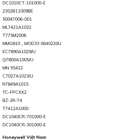
DC1010CT-101000-E
2302B11009BE
50047006-001
ML7421A1032
T775M2006
MMG810，MOD33 0640220U
EC7890A1029/U
Q7800A1005/U
MN 55422
C7027A1023/U
R7849A1015
TC-FPCXX2
BZ-2R-T4
T7412A1000
DC1040CR-701000-E
DC1040CR-301000-E
Honeywell Việt Nam