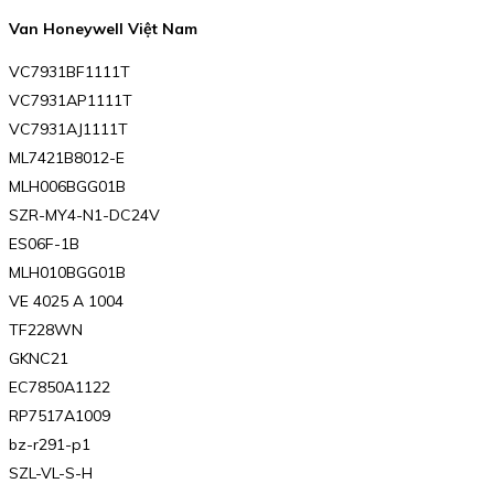
Van Honeywell Việt Nam
VC7931BF1111T
VC7931AP1111T
VC7931AJ1111T
ML7421B8012-E
MLH006BGG01B
SZR-MY4-N1-DC24V
ES06F-1B
MLH010BGG01B
VE 4025 A 1004
TF228WN
GKNC21
EC7850A1122
RP7517A1009
bz-r291-p1
SZL-VL-S-H