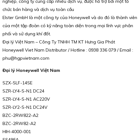
nghiệp, công ty cung cấp nhiều dịch vụ, được hỗ trợ bởi một tổ
chức bán hàng và dịch vụ toàn cầu
Elster GmbH là một công ty của Honeywell và do đó là thành viên
của một tập đoàn có kỹ năng toàn diện trong mọi lĩnh vực phân
phối và sử dụng khí đốt.
Đại lý Việt Nam – Công Ty TNHH TM KT Hưng Gia Phát
Honeywell Viet Nam Distributor / Hotline : 0938 336 079 / Email :
phu@hgpvietnam.com
Đại lý Honeywell Việt Nam
SZX-SLF-14SE
SZR-LY4-S-N1 DC24
SZR-LY4-S-N1 AC220V
SZR-LY2-S-N1 DC24V
BZC-2RW822-A2
BZC-2RW82-A2
HIH-4000-001
SS495A