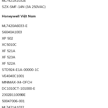
ML7421A1032E
SZX-SMF-14N (3A 250VAC)
Honeywell Việt Nam
ML7420A6033-E
S6040A1003
XP 502
XC5010C
XF 521A
XF 523A
XF 522A
STD924-E1A-00000-1C
VE4040C1001
MINIMAX-X4-OFCH
DC1010CT-101000-E
2302B11009BE
50047006-001
ML7421A1032