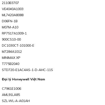
2110B3707
VE4040A1003
ML7420A8088
D06FN-1B
M07M-A10
RP7517A1009-1
900CS10-00
DC1030CT-101000-E
M7284A1012
MINIMAX XP
T775B2040
STD720-E1AC4AS-1-D-AHC-11S
Đại lý
Honeywell Việt Nam
C7961E1006
AML91LA85
SZL-WL-A-A01AH