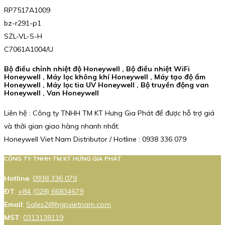
RP7517A1009
bz-r291-p1
SZL-VL-S-H
C7061A1004/U
Bộ điều chỉnh nhiệt độ Honeywell , Bộ điều nhiệt WiFi
Honeywell , Máy lọc không khí Honeywell , Máy tạo độ ẩm
Honeywell , Máy lọc tia UV Honeywell , Bộ truyền động van
Honeywell , Van Honeywell
Liên hệ : Công ty TNHH TM KT Hưng Gia Phát để được hỗ trợ giá
và thời gian giao hàng nhanh nhất.
Honeywell Viet Nam Distributor / Hotline : 0938 336 079
CÔNG TY TNHH TM KT HƯNG GIA PHÁT
Hotline
:
0938 336 079
ĐT
:
+84 (028) 66834679
Email
:
Sales2@hgpvietnam.com
MST
:
0313138119