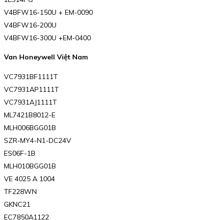
V4BFW16-150U + EM-0090
V4BFW16-200U
V4BFW16-300U +EM-0400
Van Honeywell Việt Nam
VC7931BF1111T
VC7931AP1111T
VC7931AJ1111T
ML7421B8012-E
MLH006BGG01B
SZR-MY4-N1-DC24V
ES06F-1B
MLH010BGG01B
VE 4025 A 1004
TF228WN
GKNC21
EC7850A1122