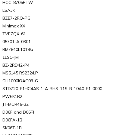
HCC-8705PTW
LSA3K
BZE7-2RQ-PG
Minimax X4
TVEZQX-61
05701-A-0301
RM7840L1018/u
1LS1-JM
BZ-2RD42-P4
MS5145 RS232/LP
GH1000IOAC03-G
STD720-E1HC4AS-1-A-BHS-11S-B-10A0-F1-0000
PW6K1R2
JT-MCR45-32
D06F and D06FI
D06FA-1B
SK06T-1B