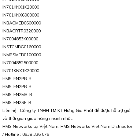
IN701KNX1K20000
IN701KNX6000000
INBACMEB0600000
INBACRTR0320000
IN7004853K00000
INSTCMBG0160000
INMBSMEB0100000
IN7004852500000
IN701KNX1K20000
HMS-EN2PB-R
HMS-EN2PB-R
HMS-EN2MB-R
HMS-EN2SE-R
Liên hệ : Công ty TNHH TM KT Hưng Gia Phát để được hỗ trợ giá
và thời gian giao hàng nhanh nhất.
HMS Networks tại Việt Nam. HMS Networks Viet Nam Distributor
/ Hotline : 0938 336 079