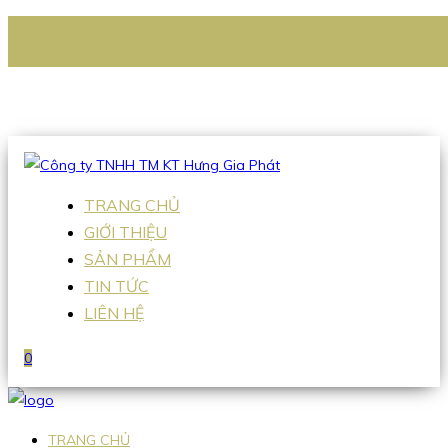
CÔNG TY TNHH TM KT HƯNG GIA PHÁT
Hotline
:
0938 336 079
Email
:
Sales2@hgpvietnam.com
TRANG CHỦ
GIỚI THIỆU
SẢN PHẨM
TIN TỨC
LIÊN HỆ
0
TRANG CHỦ