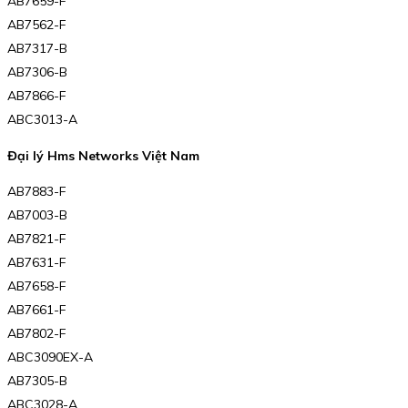
AB7659-F
AB7562-F
AB7317-B
AB7306-B
AB7866-F
ABC3013-A
Đại lý Hms Networks Việt Nam
AB7883-F
AB7003-B
AB7821-F
AB7631-F
AB7658-F
AB7661-F
AB7802-F
ABC3090EX-A
AB7305-B
ABC3028-A