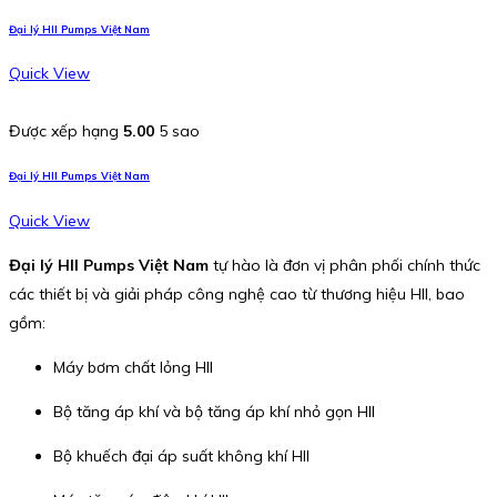
Đại lý HII Pumps Việt Nam
Quick View
Được xếp hạng
5.00
5 sao
Đại lý HII Pumps Việt Nam
Quick View
Đại lý HII Pumps Việt Nam
tự hào là đơn vị phân phối chính thức
các thiết bị và giải pháp công nghệ cao từ thương hiệu HII, bao
gồm:
Máy bơm chất lỏng HII
Bộ tăng áp khí và bộ tăng áp khí nhỏ gọn HII
Bộ khuếch đại áp suất không khí HII