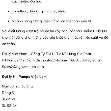
các trường đại học
Khai thác, dầu khí, paintball, nhựa
Ngành năng lượng, điện tử và lặn thể thao giải trí
Với chất lượng vượt trội và độ tin cậy cao, các sản phẩm HII là lựa
chọn lý tưởng cho những yêu cầu khắt khe nhất về hiệu suất và độ
an toàn.
Đại lý Việt Nam – Công Ty TNHH TM KT Hưng Gia Phát
HII Pumps Viet Nam Distributor / Hotline : 0938336079 / Email :
Sales2@hgpvietnam.com
Đại lý HII Pumps Việt Nam
Máy bơm chất lỏng
Dòng 3L
3L-SS-8
3L-SS-14