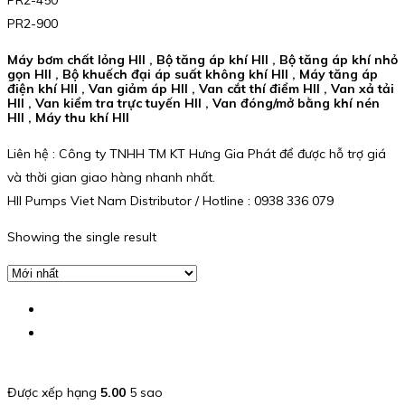
PR2-450
PR2-900
Máy bơm chất lỏng HII , Bộ tăng áp khí HII , Bộ tăng áp khí nhỏ
gọn HII , Bộ khuếch đại áp suất không khí HII , Máy tăng áp
điện khí HII , Van giảm áp HII , Van cắt thí điểm HII , Van xả tải
HII , Van kiểm tra trực tuyến HII , Van đóng/mở bằng khí nén
HII , Máy thu khí HII
Liên hệ : Công ty TNHH TM KT Hưng Gia Phát để được hỗ trợ giá
và thời gian giao hàng nhanh nhất.
HII Pumps Viet Nam Distributor / Hotline : 0938 336 079
Showing the single result
Được xếp hạng
5.00
5 sao