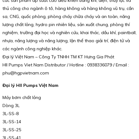
các sản phẩm áp suất cao điều khiển bằng khí, điện, thủy lực và
thủ công cho ngành ô tô, hàng không và hàng không vũ trụ, cần
sa, CNG, quốc phòng, phòng cháy chữa cháy và an toàn, năng
lượng chất lỏng, hydro pin nhiên liệu, sản xuất chung, phòng thí
nghiệm, trường đại học và nghiên cứu, khai thác, dầu khí, paintball,
nhựa, năng lượng và năng lượng, lặn thể thao giải trí, điện tử và
các ngành công nghiệp khác.
Đại lý Việt Nam – Công Ty TNHH TM KT Hưng Gia Phát
HII Pumps Viet Nam Distributor / Hotline : 0938336079 / Email :
phu@hgpvietnam.com
Đại lý HII Pumps Việt Nam
Máy bơm chất lỏng
Dòng 3L
3L-SS-8
3L-SS-14
3L-SS-25
3L-SS-41