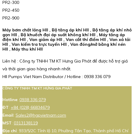
PR2-300
PR2-450
PR2-900
Máy bơm chất lỏng HII , Bộ tăng áp khí HII , Bộ tăng áp khí nhỏ
gọn HII , Bộ khuếch đại áp suất không khí HII , Máy tăng áp
điện khí HII , Van giảm áp HII , Van cắt thí điểm HII , Van xả tải
HII , Van kiểm tra trực tuyến HII , Van đóng/mở bằng khí nén
HII , Máy thu khí HII
Liên hệ : Công ty TNHH TM KT Hưng Gia Phát để được hỗ trợ giá
và thời gian giao hàng nhanh nhất.
HII Pumps Viet Nam Distributor / Hotline : 0938 336 079
CÔNG TY TNHH TM KT HƯNG GIA PHÁT
Hotline
:
0938 336 079
ĐT
:
+84 (028) 66834679
Email
:
Sales2@hgpvietnam.com
MST
:
0313138119
Địa chỉ
: 933/5/2C Tỉnh lộ 10, Phường Tân Tạo, Thành phố Hồ Chí