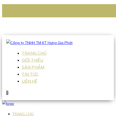
CÔNG TY TNHH TM KT HƯNG GIA PHÁT
Hotline
:
0938 336 079
Email
:
Sales2@hgpvietnam.com
TRANG CHỦ
GIỚI THIỆU
SẢN PHẨM
TIN TỨC
LIÊN HỆ
0
TRANG CHỦ