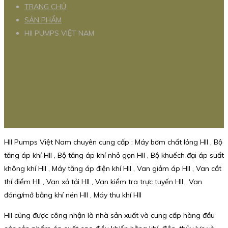
TRANG CHỦ
SẢN PHẨM
HII PUMPS VIỆT NAM
HII Pumps Việt Nam chuyên cung cấp : Máy bơm chất lỏng HII , Bộ
tăng áp khí HII , Bộ tăng áp khí nhỏ gọn HII , Bộ khuếch đại áp suất
không khí HII , Máy tăng áp điện khí HII , Van giảm áp HII , Van cắt
thí điểm HII , Van xả tải HII , Van kiểm tra trực tuyến HII , Van
đóng/mở bằng khí nén HII , Máy thu khí HII
HII cũng được công nhận là nhà sản xuất và cung cấp hàng đầu