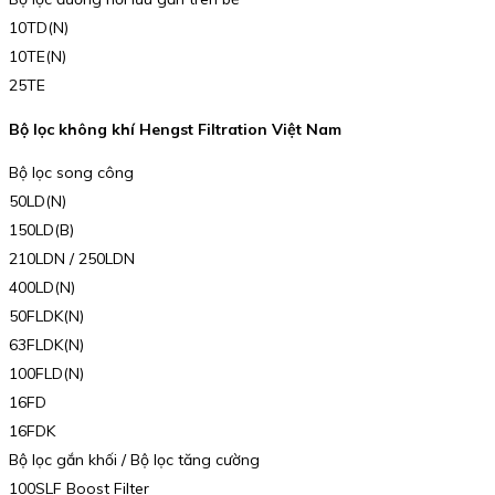
10TD(N)
10TE(N)
25TE
Bộ lọc không khí Hengst Filtration Việt Nam
Bộ lọc song công
50LD(N)
150LD(B)
210LDN / 250LDN
400LD(N)
50FLDK(N)
63FLDK(N)
100FLD(N)
16FD
16FDK
Bộ lọc gắn khối / Bộ lọc tăng cường
100SLF Boost Filter