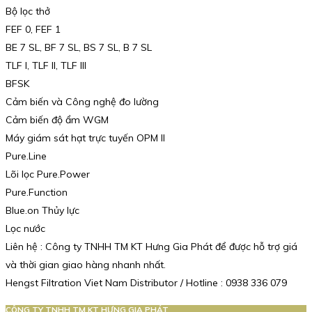
Bộ lọc thở
FEF 0, FEF 1
BE 7 SL, BF 7 SL, BS 7 SL, B 7 SL
TLF I, TLF II, TLF III
BFSK
Cảm biến và Công nghệ đo lường
Cảm biến độ ẩm WGM
Máy giám sát hạt trực tuyến OPM II
Pure.Line
Lõi lọc Pure.Power
Pure.Function
Blue.on Thủy lực
Lọc nước
Liên hệ : Công ty TNHH TM KT Hưng Gia Phát để được hỗ trợ giá
và thời gian giao hàng nhanh nhất.
Hengst Filtration Viet Nam Distributor / Hotline : 0938 336 079
CÔNG TY TNHH TM KT HƯNG GIA PHÁT