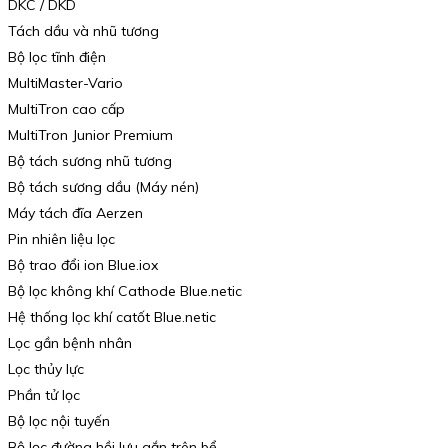
DKC / DKD
Tách dầu và nhũ tương
Bộ lọc tĩnh điện
MultiMaster-Vario
MultiTron cao cấp
MultiTron Junior Premium
Bộ tách sương nhũ tương
Bộ tách sương dầu (Máy nén)
Máy tách đĩa Aerzen
Pin nhiên liệu lọc
Bộ trao đổi ion Blue.iox
Bộ lọc không khí Cathode Blue.netic
Hệ thống lọc khí catốt Blue.netic
Lọc gần bệnh nhân
Lọc thủy lực
Phần tử lọc
Bộ lọc nội tuyến
Bộ lọc đường hồi lưu gắn trên bể