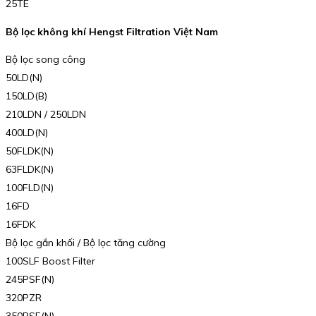
25TE
Bộ lọc không khí Hengst Filtration Việt Nam
Bộ lọc song công
50LD(N)
150LD(B)
210LDN / 250LDN
400LD(N)
50FLDK(N)
63FLDK(N)
100FLD(N)
16FD
16FDK
Bộ lọc gắn khối / Bộ lọc tăng cường
100SLF Boost Filter
245PSF(N)
320PZR