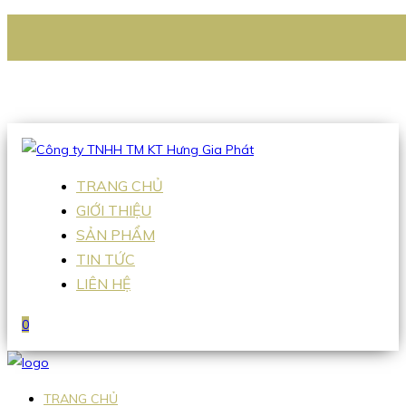
CÔNG TY TNHH TM KT HƯNG GIA PHÁT
Hotline
:
0938 336 079
Email
:
Sales2@hgpvietnam.com
TRANG CHỦ
GIỚI THIỆU
SẢN PHẨM
TIN TỨC
LIÊN HỆ
0
TRANG CHỦ