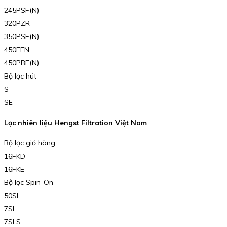
245PSF(N)
320PZR
350PSF(N)
450FEN
450PBF(N)
Bộ lọc hút
S
SE
Lọc nhiên liệu Hengst Filtration Việt Nam
Bộ lọc giỏ hàng
16FKD
16FKE
Bộ lọc Spin-On
50SL
7SL
7SLS