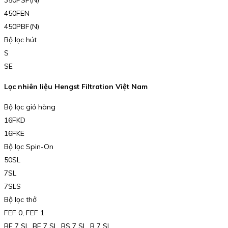
350PSF(N)
450FEN
450PBF(N)
Bộ lọc hút
S
SE
Lọc nhiên liệu Hengst Filtration Việt Nam
Bộ lọc giỏ hàng
16FKD
16FKE
Bộ lọc Spin-On
50SL
7SL
7SLS
Bộ lọc thở
FEF 0, FEF 1
BE 7 SL, BF 7 SL, BS 7 SL, B 7 SL