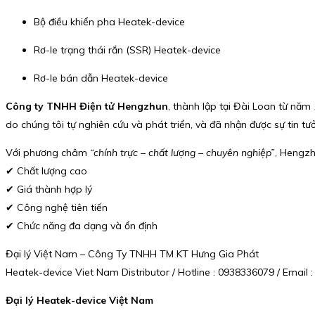
Bộ điều khiển pha Heatek-device
Rơ-le trạng thái rắn (SSR) Heatek-device
Rơ-le bán dẫn Heatek-device
Công ty TNHH Điện tử Hengzhun
, thành lập tại Đài Loan từ năm 
do chúng tôi tự nghiên cứu và phát triển, và đã nhận được sự tin 
Với phương châm
“chính trực – chất lượng – chuyên nghiệp”
, Hengzh
✔ Chất lượng cao
✔ Giá thành hợp lý
✔ Công nghệ tiên tiến
✔ Chức năng đa dạng và ổn định
Đại lý Việt Nam – Công Ty TNHH TM KT Hưng Gia Phát
Heatek-device Viet Nam Distributor / Hotline : 0938336079 / Emai
Đại lý Heatek-device Việt Nam