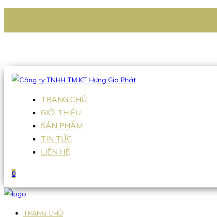
CÔNG TY TNHH TM KT HƯNG GIA PHÁT
Hotline
:
0938 336 079
Email
:
Sales2@hgpvietnam.com
TRANG CHỦ
GIỚI THIỆU
SẢN PHẨM
TIN TỨC
LIÊN HỆ
0
TRANG CHỦ