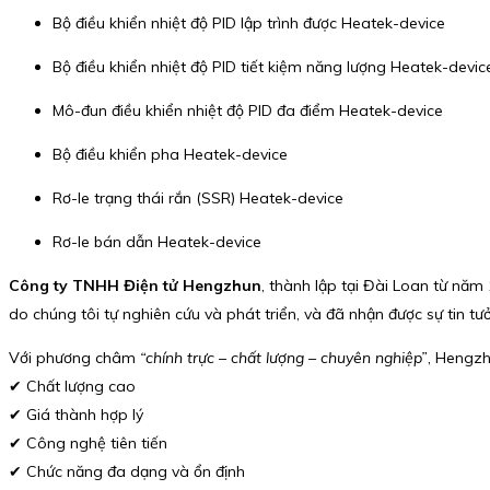
Bộ điều khiển nhiệt độ PID lập trình được Heatek-device
Bộ điều khiển nhiệt độ PID tiết kiệm năng lượng Heatek-devic
Mô-đun điều khiển nhiệt độ PID đa điểm Heatek-device
Bộ điều khiển pha Heatek-device
Rơ-le trạng thái rắn (SSR) Heatek-device
Rơ-le bán dẫn Heatek-device
Công ty TNHH Điện tử Hengzhun
, thành lập tại Đài Loan từ năm 
do chúng tôi tự nghiên cứu và phát triển, và đã nhận được sự tin 
Với phương châm
“chính trực – chất lượng – chuyên nghiệp”
, Hengzh
✔ Chất lượng cao
✔ Giá thành hợp lý
✔ Công nghệ tiên tiến
✔ Chức năng đa dạng và ổn định