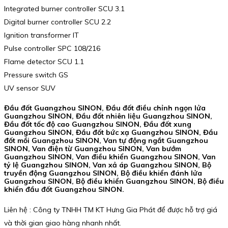
Integrated burner controller SCU 3.1
Digital burner controller SCU 2.2
Ignition transformer IT
Pulse controller SPC 108/216
Flame detector SCU 1.1
Pressure switch GS
UV sensor SUV
Đầu đốt Guangzhou SINON, Đầu đốt điều chỉnh ngọn lửa
Guangzhou SINON, Đầu đốt nhiên liệu Guangzhou SINON,
Đầu đốt tốc độ cao Guangzhou SINON, Đầu đốt xung
Guangzhou SINON, Đầu đốt bức xạ Guangzhou SINON, Đầu
đốt mồi Guangzhou SINON, Van tự động ngắt Guangzhou
SINON, Van điện từ Guangzhou SINON, Van bướm
Guangzhou SINON, Van điều khiển Guangzhou SINON, Van
tỷ lệ Guangzhou SINON, Van xả áp Guangzhou SINON, Bộ
truyền động Guangzhou SINON, Bộ điều khiển đánh lửa
Guangzhou SINON, Bộ điều khiển Guangzhou SINON, Bộ điều
khiển đầu đốt Guangzhou SINON.
Liên hệ : Công ty TNHH TM KT Hưng Gia Phát để được hỗ trợ giá
và thời gian giao hàng nhanh nhất.