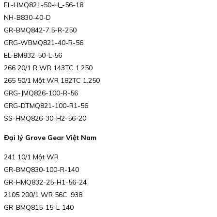
EL-HMQ821-50-H_-56-18
NH-B830-40-D
GR-BMQ842-7.5-R-250
GRG-WBMQ821-40-R-56
EL-BM832-50-L-56
266 20/1 R WR 143TC 1.250
265 50/1 Một WR 182TC 1.250
GRG-JMQ826-100-R-56
GRG-DTMQ821-100-R1-56
SS-HMQ826-30-H2-56-20
Đại lý Grove Gear Việt Nam
241 10/1 Một WR
GR-BMQ830-100-R-140
GR-HMQ832-25-H1-56-24
2105 200/1 WR 56C .938
GR-BMQ815-15-L-140