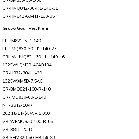
GR-HMQ842-30-H1-140-31
GR-HM842-60-H1-180-35
Grove Gear Việt Nam
EL-BM821-5-D-140
EL-HMQ830-50-H1-140-27
GRL-WHMQ821-30-H1-140-16
1325WLQM2B-40AB194
GR-H832-30-H1-20
1325WXM5B-7.5AC
GR-BMQ824-100-R-140
GR-JMQ830-60-L-140
NH-B842-10-R
262 15/1 Một WR 1.000
GR-WBMQ830-100-R-56–
GR-B815-20-D
GR-FHM826-50-HR-56-23