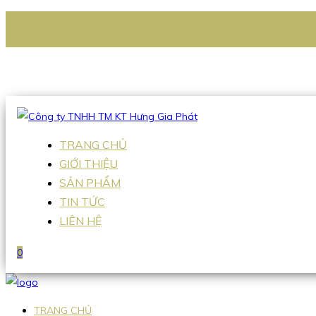
CÔNG TY TNHH TM KT HƯNG GIA PHÁT
Hotline
:
0938 336 079
Email
:
Sales2@hgpvietnam.com
TRANG CHỦ
GIỚI THIỆU
SẢN PHẨM
TIN TỨC
LIÊN HỆ
0
TRANG CHỦ