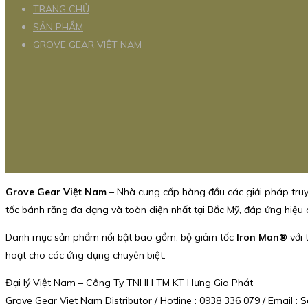
TRANG CHỦ
SẢN PHẨM
GROVE GEAR VIỆT NAM
Grove Gear Việt Nam
– Nhà cung cấp hàng đầu các giải pháp truy
tốc bánh răng đa dạng và toàn diện nhất tại Bắc Mỹ, đáp ứng hiệu 
Danh mục sản phẩm nổi bật bao gồm: bộ giảm tốc
Iron Man®
với 
hoạt cho các ứng dụng chuyên biệt.
Đại lý Việt Nam – Công Ty TNHH TM KT Hưng Gia Phát
Grove Gear Viet Nam Distributor / Hotline : 0938 336 079 / Email