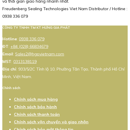
và thời gian giao hàng nhanh nhất.
Freudenberg Sealing Technologies Viet Nam Distributor / Hotline :
0938 336 079
CÔNG TY TNHH TM KT HƯNG GIA PHÁT
Hotline
:
0938 336 079
ĐT
:
+84 (028) 66834679
Email
:
Sales2@hgpvietnam.com
MST
:
0313138119
Địa chỉ
: 933/5/2C Tỉnh lộ 10, Phường Tân Tạo, Thành phố Hồ Chí
Minh, Việt Nam.
Chính sách
Chính sách mua hàng
Chính sách bảo hành
Chính sách thanh toán
Chính sách vận chuyển và giao nhận
Chính sách bảo mật thông tin