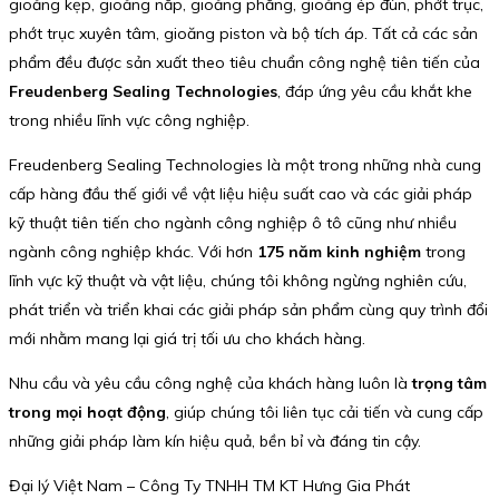
gioăng kẹp, gioăng nắp, gioăng phẳng, gioăng ép đùn, phớt trục,
phớt trục xuyên tâm, gioăng piston và bộ tích áp. Tất cả các sản
phẩm đều được sản xuất theo tiêu chuẩn công nghệ tiên tiến của
Freudenberg Sealing Technologies
, đáp ứng yêu cầu khắt khe
trong nhiều lĩnh vực công nghiệp.
Freudenberg Sealing Technologies là một trong những nhà cung
cấp hàng đầu thế giới về vật liệu hiệu suất cao và các giải pháp
kỹ thuật tiên tiến cho ngành công nghiệp ô tô cũng như nhiều
ngành công nghiệp khác. Với hơn
175 năm kinh nghiệm
trong
lĩnh vực kỹ thuật và vật liệu, chúng tôi không ngừng nghiên cứu,
phát triển và triển khai các giải pháp sản phẩm cùng quy trình đổi
mới nhằm mang lại giá trị tối ưu cho khách hàng.
Nhu cầu và yêu cầu công nghệ của khách hàng luôn là
trọng tâm
trong mọi hoạt động
, giúp chúng tôi liên tục cải tiến và cung cấp
những giải pháp làm kín hiệu quả, bền bỉ và đáng tin cậy.
Đại lý Việt Nam – Công Ty TNHH TM KT Hưng Gia Phát