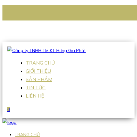
CÔNG TY TNHH TM KT HƯNG GIA PHÁT
Hotline
:
0938 336 079
Email
:
Sales2@hgpvietnam.com
TRANG CHỦ
GIỚI THIỆU
SẢN PHẨM
TIN TỨC
LIÊN HỆ
0
TRANG CHỦ