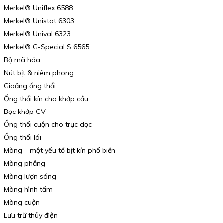
Merkel® Uniflex 6588
Merkel® Unistat 6303
Merkel® Unival 6323
Merkel® G-Special S 6565
Bộ mã hóa
Nút bịt & niêm phong
Gioăng ống thổi
Ống thổi kín cho khớp cầu
Bọc khớp CV
Ống thổi cuộn cho trục dọc
Ống thổi lái
Màng – một yếu tố bịt kín phổ biến
Màng phẳng
Màng lượn sóng
Màng hình tấm
Màng cuộn
Lưu trữ thủy điện