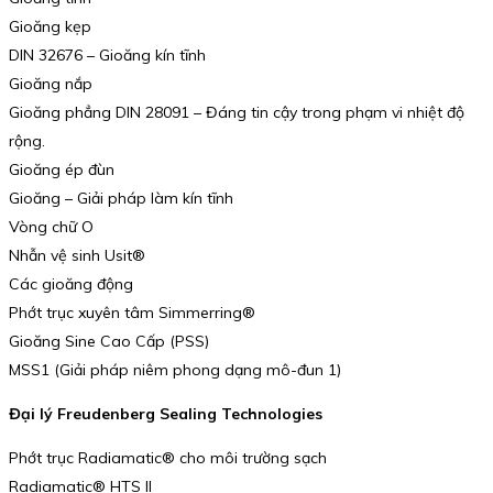
Gioăng kẹp
DIN 32676 – Gioăng kín tĩnh
Gioăng nắp
Gioăng phẳng DIN 28091 – Đáng tin cậy trong phạm vi nhiệt độ
rộng.
Gioăng ép đùn
Gioăng – Giải pháp làm kín tĩnh
Vòng chữ O
Nhẫn vệ sinh Usit®
Các gioăng động
Phớt trục xuyên tâm Simmerring®
Gioăng Sine Cao Cấp (PSS)
MSS1 (Giải pháp niêm phong dạng mô-đun 1)
Đại lý Freudenberg Sealing Technologies
Phớt trục Radiamatic® cho môi trường sạch
Radiamatic® HTS II