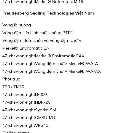
47-chevron-rightMerkel® Rotomatic M 19
Freudenberg Sealing Technologies Việt Nam
Vòng lò nướng
Vòng đệm kín hình chữ U bằng PTFE
Vòng đệm, tấm chắn và vòng đệm chữ V
Merkel® Enviromatic EA
47-chevron-rightMerkel® Enviromatic EAX
47-chevron-rightVòng đệm chữ V Merkel® WA-A
47-chevron-rightVòng đệm chữ V Merkel® WA-AX
Phớt trục
T20 / TM20
47-chevron-rightLF300
47-chevron-rightHDR-2C
47-chevron-rightSyprim SM
47-chevron-rightOMSU-MR
47-chevron-rightVPS40
Gioăng piston