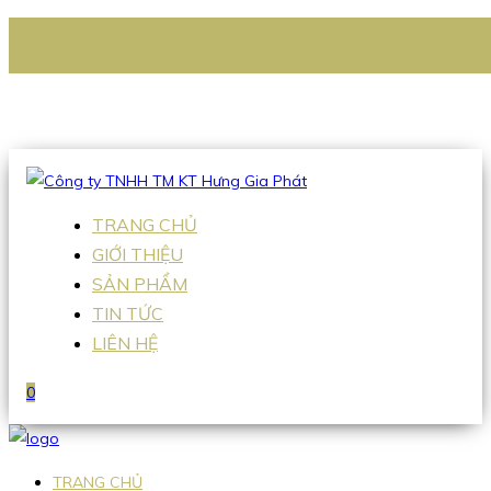
CÔNG TY TNHH TM KT HƯNG GIA PHÁT
Hotline
:
0938 336 079
Email
:
Sales2@hgpvietnam.com
TRANG CHỦ
GIỚI THIỆU
SẢN PHẨM
TIN TỨC
LIÊN HỆ
0
TRANG CHỦ