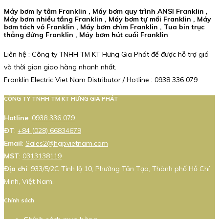
Máy bơm ly tâm Franklin , Máy bơm quy trình ANSI Franklin ,
Máy bơm nhiều tầng Franklin , Máy bơm tự mồi Franklin , Máy
bơm tách vỏ Franklin , Máy bơm chìm Franklin , Tua bin trục
thẳng đứng Franklin , Máy bơm hút cuối Franklin
Liên hệ : Công ty TNHH TM KT Hưng Gia Phát để được hỗ trợ giá
và thời gian giao hàng nhanh nhất.
Franklin Electric Viet Nam Distributor / Hotline : 0938 336 079
CÔNG TY TNHH TM KT HƯNG GIA PHÁT
Hotline
:
0938 336 079
ĐT
:
+84 (028) 66834679
Email
:
Sales2@hgpvietnam.com
MST
:
0313138119
Địa chỉ
: 933/5/2C Tỉnh lộ 10, Phường Tân Tạo, Thành phố Hồ Chí
Minh, Việt Nam.
Chính sách