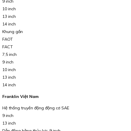
9 inch
10 inch
13 inch
14 inch
Khung gắn
FAOT
FACT
7,5 inch
9 inch
10 inch
13 inch
14 inch
Franklin Việt Nam
Hệ thống truyền động động cơ SAE
9 inch
13 inch
Dẫn động bằng thủy lực: 9 inch