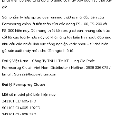
phát triển bộ siêu tăng áp cho động cơ máy bay quân sự thời bấy
giờ.
Sản phẩm ly hợp sprag overrunning thương mại đầu tiên của
Formsprag chính là tiền thân của các dòng FS-100, FS-200 và
FS-300 hiện nay. Dù mang thiết kế sprag cơ bản, nhưng cấu trúc
cốt lõi của loại ly hợp này có khả năng tùy biến linh hoạt, đáp ứng
nhu cầu của nhiều lĩnh vực công nghiệp khác nhau – từ chế biến
gỗ, sản xuất máy móc cho đến ngành ô tô.
Đại lý Việt Nam – Công Ty TNHH TM KT Hưng Gia Phát
Formsprag Clutch Viet Nam Distributor / Hotline : 0938 336 079 /
Email : Sales2@hgpvietnam.com
Đại lý Formsprag Clutch
Một số model phổ biến hiện nay
241101 CL4605-1FD
901102 CL4605-192FD
242101 CL4605-2FD