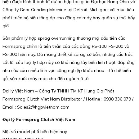
hiệu được hình thành từ dự án hợp tác giữa Đại học Bang Ohio và
Công ty Gear Grinding Machine tại Detroit, Michigan, với mục tiêu
phát triển bộ siêu tăng áp cho động cơ máy bay quân sự thời bấy
giờ.
Sản phẩm ly hợp sprag overrunning thương mại đầu tiên của
Formsprag chính là tiền thân của các dòng FS-100, FS-200 và
FS-300 hiện nay. Dù mang thiết kế sprag cơ bản, nhưng cấu trúc
cốt lõi của loại ly hợp này có khả năng tùy biến linh hoạt, đáp ứng
nhu cầu của nhiều lĩnh vực công nghiệp khác nhau – từ chế biến
gỗ, sản xuất máy móc cho đến ngành ô tô.
Đại lý Việt Nam – Công Ty TNHH TM KT Hưng Gia Phát
Formsprag Clutch Viet Nam Distributor / Hotline : 0938 336 079 /
Email : Sales2@hgpvietnam.com
Đại lý Formsprag Clutch Việt Nam
Một số model phổ biến hiện nay