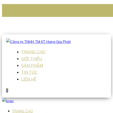
CÔNG TY TNHH TM KT HƯNG GIA PHÁT
Hotline
:
0938 336 079
Email
:
Sales2@hgpvietnam.com
TRANG CHỦ
GIỚI THIỆU
SẢN PHẨM
TIN TỨC
LIÊN HỆ
0
TRANG CHỦ