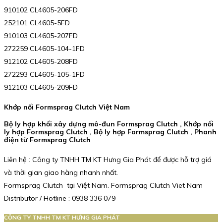
910102 CL4605-206FD
252101 CL4605-5FD
910103 CL4605-207FD
272259 CL4605-104-1FD
912102 CL4605-208FD
272293 CL4605-105-1FD
912103 CL4605-209FD
Khớp nối Formsprag Clutch Việt Nam
Bộ ly hợp khối xây dựng mô-đun Formsprag Clutch , Khớp nối
ly hợp Formsprag Clutch , Bộ ly hợp Formsprag Clutch , Phanh
điện từ Formsprag Clutch
Liên hệ : Công ty TNHH TM KT Hưng Gia Phát để được hỗ trợ giá
và thời gian giao hàng nhanh nhất.
Formsprag Clutch tại Việt Nam. Formsprag Clutch Viet Nam
Distributor / Hotline : 0938 336 079
CÔNG TY TNHH TM KT HƯNG GIA PHÁT