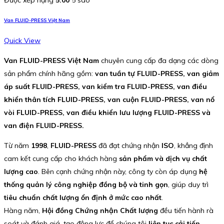
Được xếp hạng
5.00
5 sao
Van FLUID-PRESS Việt Nam
Quick View
Van FLUID-PRESS Việt Nam
chuyên cung cấp đa dạng các dòng
sản phẩm chính hãng gồm:
van tuần tự FLUID-PRESS, van giảm
áp suất FLUID-PRESS, van kiểm tra FLUID-PRESS, van điều
khiển thân tích FLUID-PRESS, van cuộn FLUID-PRESS, van nổ
vòi FLUID-PRESS, van điều khiển lưu lượng FLUID-PRESS và
van điện FLUID-PRESS.
Từ năm
1998
,
FLUID-PRESS
đã đạt chứng nhận
ISO
, khẳng định
cam kết cung cấp cho khách hàng
sản phẩm và dịch vụ chất
lượng cao
. Bên cạnh chứng nhận này, công ty còn áp dụng
hệ
thống quản lý công nghiệp đồng bộ và tinh gọn
, giúp duy trì
tiêu chuẩn chất lượng ổn định ở mức cao nhất
.
Hàng năm,
Hội đồng Chứng nhận Chất lượng
đều tiến hành rà
soát và đánh giá, tạo động lực để chúng tôi
liên tục cải tiến,