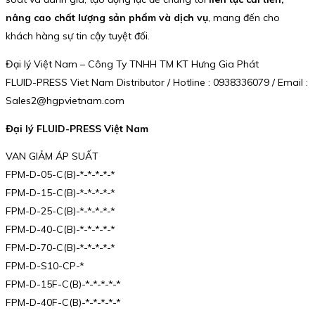
nâng cao chất lượng sản phẩm và dịch vụ
, mang đến cho
khách hàng sự tin cậy tuyệt đối.
Đại lý Việt Nam – Công Ty TNHH TM KT Hưng Gia Phát
FLUID-PRESS Viet Nam Distributor / Hotline : 0938336079 / Email :
Sales2@hgpvietnam.com
Đại lý FLUID-PRESS Việt Nam
VAN GIẢM ÁP SUẤT
FPM-D-05-C(B)-*-*-*-*-*
FPM-D-15-C(B)-*-*-*-*-*
FPM-D-25-C(B)-*-*-*-*-*
FPM-D-40-C(B)-*-*-*-*-*
FPM-D-70-C(B)-*-*-*-*-*
FPM-D-S10-CP-*
FPM-D-15F-C(B)-*-*-*-*-*
FPM-D-40F-C(B)-*-*-*-*-*