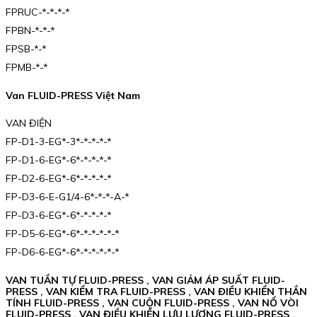
FPRUC-*-*-*-*
FPBN-*-*-*
FPSB-*-*
FPMB-*-*
Van FLUID-PRESS Việt Nam
VAN ĐIỆN
FP-D1-3-EG*-3*-*-*-*-*
FP-D1-6-EG*-6*-*-*-*-*
FP-D2-6-EG*-6*-*-*-*-*
FP-D3-6-E-G1/4-6*-*-*-A-*
FP-D3-6-EG*-6*-*-*-*-*
FP-D5-6-EG*-6*-*-*-*-*-*
FP-D6-6-EG*-6*-*-*-*-*-*
VAN TUẦN TỰ FLUID-PRESS , VAN GIẢM ÁP SUẤT FLUID-
PRESS , VAN KIỂM TRA FLUID-PRESS , VAN ĐIỀU KHIỂN THẦN
TÍNH FLUID-PRESS , VAN CUỘN FLUID-PRESS , VAN NỔ VÒI
FLUID-PRESS , VAN ĐIỀU KHIỂN LƯU LƯỢNG FLUID-PRESS ,