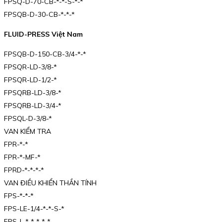
FPSQ-D-70-CB-*-*-S-*-*
FPSQB-D-30-CB-*-*-*
FLUID-PRESS Việt Nam
FPSQB-D-150-CB-3/4-*-*
FPSQR-LD-3/8-*
FPSQR-LD-1/2-*
FPSQRB-LD-3/8-*
FPSQRB-LD-3/4-*
FPSQL-D-3/8-*
VAN KIỂM TRA
FPR-*-*
FPR-*-MF-*
FPRD-*-*-*-*
VAN ĐIỀU KHIỂN THẦN TÍNH
FPS-*-*-*
FPS-LE-1/4-*-*-S-*
FPS-L-*-*-*-*-*