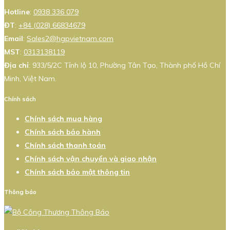
Hotline
:
0938 336 079
ĐT
:
+84 (028) 66834679
Email
:
Sales2@hgpvietnam.com
MST
:
0313138119
Địa chỉ
: 933/5/2C Tỉnh lộ 10, Phường Tân Tạo, Thành phố Hồ Chí
Minh, Việt Nam.
Chính sách
Chính sách mua hàng
Chính sách bảo hành
Chính sách thanh toán
Chính sách vận chuyển và giao nhận
Chính sách bảo mật thông tin
Thông báo