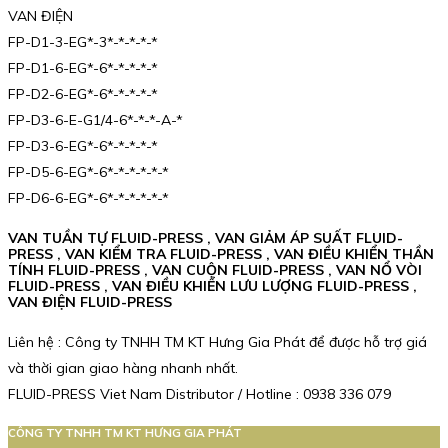
VAN ĐIỆN
FP-D1-3-EG*-3*-*-*-*-*
FP-D1-6-EG*-6*-*-*-*-*
FP-D2-6-EG*-6*-*-*-*-*
FP-D3-6-E-G1/4-6*-*-*-A-*
FP-D3-6-EG*-6*-*-*-*-*
FP-D5-6-EG*-6*-*-*-*-*-*
FP-D6-6-EG*-6*-*-*-*-*-*
VAN TUẦN TỰ FLUID-PRESS , VAN GIẢM ÁP SUẤT FLUID-
PRESS , VAN KIỂM TRA FLUID-PRESS , VAN ĐIỀU KHIỂN THẦN
TÍNH FLUID-PRESS , VAN CUỘN FLUID-PRESS , VAN NỔ VÒI
FLUID-PRESS , VAN ĐIỀU KHIỂN LƯU LƯỢNG FLUID-PRESS ,
VAN ĐIỆN FLUID-PRESS
Liên hệ : Công ty TNHH TM KT Hưng Gia Phát để được hỗ trợ giá
và thời gian giao hàng nhanh nhất.
FLUID-PRESS Viet Nam Distributor / Hotline : 0938 336 079
CÔNG TY TNHH TM KT HƯNG GIA PHÁT