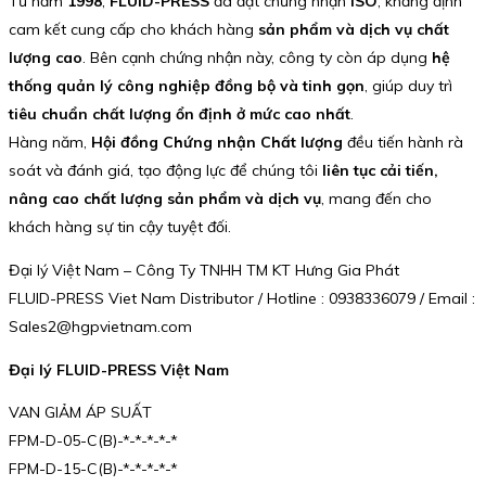
Từ năm
1998
,
FLUID-PRESS
đã đạt chứng nhận
ISO
, khẳng định
cam kết cung cấp cho khách hàng
sản phẩm và dịch vụ chất
lượng cao
. Bên cạnh chứng nhận này, công ty còn áp dụng
hệ
thống quản lý công nghiệp đồng bộ và tinh gọn
, giúp duy trì
tiêu chuẩn chất lượng ổn định ở mức cao nhất
.
Hàng năm,
Hội đồng Chứng nhận Chất lượng
đều tiến hành rà
soát và đánh giá, tạo động lực để chúng tôi
liên tục cải tiến,
nâng cao chất lượng sản phẩm và dịch vụ
, mang đến cho
khách hàng sự tin cậy tuyệt đối.
Đại lý Việt Nam – Công Ty TNHH TM KT Hưng Gia Phát
FLUID-PRESS Viet Nam Distributor / Hotline : 0938336079 / Email :
Sales2@hgpvietnam.com
Đại lý FLUID-PRESS Việt Nam
VAN GIẢM ÁP SUẤT
FPM-D-05-C(B)-*-*-*-*-*
FPM-D-15-C(B)-*-*-*-*-*