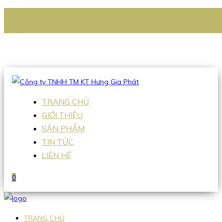
CÔNG TY TNHH TM KT HƯNG GIA PHÁT
Hotline
:
0938 336 079
Email
:
Sales2@hgpvietnam.com
TRANG CHỦ
GIỚI THIỆU
SẢN PHẨM
TIN TỨC
LIÊN HỆ
0
TRANG CHỦ