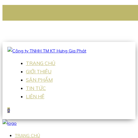
CÔNG TY TNHH TM KT HƯNG GIA PHÁT
Hotline
:
0938 336 079
Email
:
Sales2@hgpvietnam.com
TRANG CHỦ
GIỚI THIỆU
SẢN PHẨM
TIN TỨC
LIÊN HỆ
0
TRANG CHỦ