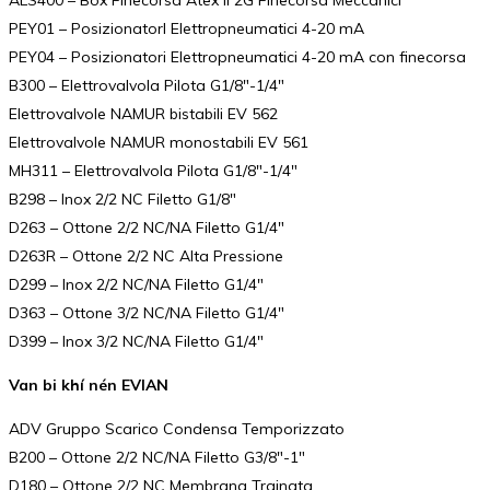
ALS400 – Box Finecorsa Atex II 2G Finecorsa Meccanici
PEY01 – PosizionatorI Elettropneumatici 4-20 mA
PEY04 – Posizionatori Elettropneumatici 4-20 mA con finecorsa
B300 – Elettrovalvola Pilota G1/8″-1/4″
Elettrovalvole NAMUR bistabili EV 562
Elettrovalvole NAMUR monostabili EV 561
MH311 – Elettrovalvola Pilota G1/8″-1/4″
B298 – Inox 2/2 NC Filetto G1/8″
D263 – Ottone 2/2 NC/NA Filetto G1/4″
D263R – Ottone 2/2 NC Alta Pressione
D299 – Inox 2/2 NC/NA Filetto G1/4″
D363 – Ottone 3/2 NC/NA Filetto G1/4″
D399 – Inox 3/2 NC/NA Filetto G1/4″
Van bi khí nén EVIAN
ADV Gruppo Scarico Condensa Temporizzato
B200 – Ottone 2/2 NC/NA Filetto G3/8″-1″
D180 – Ottone 2/2 NC Membrana Trainata