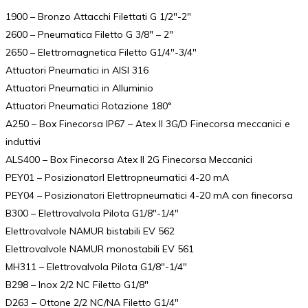
1900 – Bronzo Attacchi Filettati G 1/2″-2″
2600 – Pneumatica Filetto G 3/8″ – 2″
2650 – Elettromagnetica Filetto G1/4″-3/4″
Attuatori Pneumatici in AISI 316
Attuatori Pneumatici in Alluminio
Attuatori Pneumatici Rotazione 180°
A250 – Box Finecorsa IP67 – Atex II 3G/D Finecorsa meccanici e
induttivi
ALS400 – Box Finecorsa Atex II 2G Finecorsa Meccanici
PEY01 – PosizionatorI Elettropneumatici 4-20 mA
PEY04 – Posizionatori Elettropneumatici 4-20 mA con finecorsa
B300 – Elettrovalvola Pilota G1/8″-1/4″
Elettrovalvole NAMUR bistabili EV 562
Elettrovalvole NAMUR monostabili EV 561
MH311 – Elettrovalvola Pilota G1/8″-1/4″
B298 – Inox 2/2 NC Filetto G1/8″
D263 – Ottone 2/2 NC/NA Filetto G1/4″