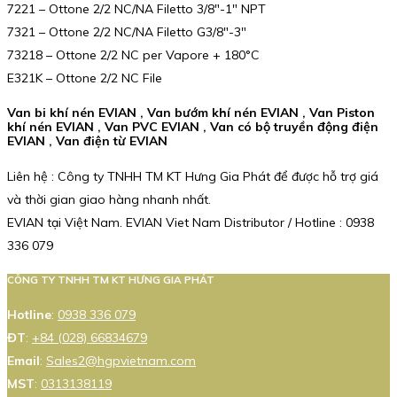
7221 – Ottone 2/2 NC/NA Filetto 3/8″-1″ NPT
7321 – Ottone 2/2 NC/NA Filetto G3/8″-3″
73218 – Ottone 2/2 NC per Vapore + 180°C
E321K – Ottone 2/2 NC File
Van bi khí nén EVIAN , Van bướm khí nén EVIAN , Van Piston
khí nén EVIAN , Van PVC EVIAN , Van có bộ truyền động điện
EVIAN , Van điện từ EVIAN
Liên hệ : Công ty TNHH TM KT Hưng Gia Phát để được hỗ trợ giá
và thời gian giao hàng nhanh nhất.
EVIAN tại Việt Nam. EVIAN Viet Nam Distributor / Hotline : 0938
336 079
CÔNG TY TNHH TM KT HƯNG GIA PHÁT
Hotline
:
0938 336 079
ĐT
:
+84 (028) 66834679
Email
:
Sales2@hgpvietnam.com
MST
:
0313138119