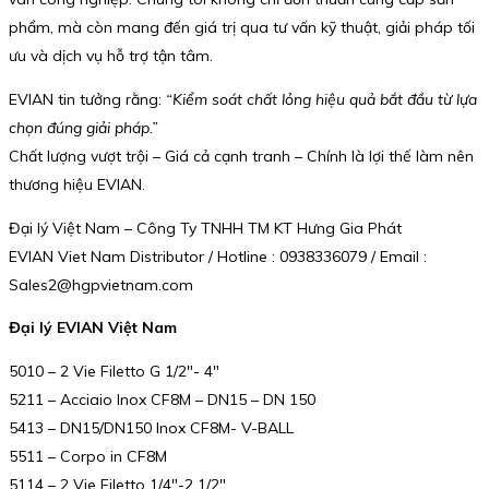
phẩm, mà còn mang đến giá trị qua tư vấn kỹ thuật, giải pháp tối
ưu và dịch vụ hỗ trợ tận tâm.
EVIAN tin tưởng rằng:
“Kiểm soát chất lỏng hiệu quả bắt đầu từ lựa
chọn đúng giải pháp.”
Chất lượng vượt trội – Giá cả cạnh tranh – Chính là lợi thế làm nên
thương hiệu EVIAN.
Đại lý Việt Nam – Công Ty TNHH TM KT Hưng Gia Phát
EVIAN Viet Nam Distributor / Hotline : 0938336079 / Email :
Sales2@hgpvietnam.com
Đại lý EVIAN Việt Nam
5010 – 2 Vie Filetto G 1/2″- 4″
5211 – Acciaio Inox CF8M – DN15 – DN 150
5413 – DN15/DN150 Inox CF8M- V-BALL
5511 – Corpo in CF8M
5114 – 2 Vie Filetto 1/4″-2 1/2″