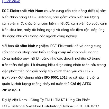
Quick View
EGE-Elektronik Việt Nam
chuyên cung cấp các dòng thiết bị cảm
biến chính hãng EGE-Elektronik, bao gồm: cảm biến lưu lượng,
cảm biến mức chất lỏng, cảm biến nhiệt độ, cảm biến áp suất, cảm
biến siêu âm, máy dò hồng ngoại và công tắc tiệm cận, đáp ứng
đa dạng nhu cầu trong các ngành công nghiệp.
Với hơn
40 năm kinh nghiệm
, EGE-Elektronik đã và đang cung
cấp các giải pháp cảm biến
chống cháy nổ
cho nhiều ngành
công nghiệp quy mô lớn cũng như các doanh nghiệp cỡ trung
trên toàn thế giới. Là thương hiệu được công nhận toàn cầu trong
việc phát triển các giải pháp tùy chỉnh theo yêu cầu, EGE-
Elektronik đạt chứng nhận
ISO 9001:2015
và sở hữu hệ thống
quản lý chất lượng chống cháy nổ tuân thủ
Chỉ thị ATEX
2014/34/EU
.
Đại lý Việt Nam – Công Ty TNHH TM KT Hưng Gia Phát
EGE-Elektronik Viet Nam Distributor / Hotline : 0938 336 079 /