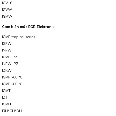
IGV…C
IGVW
IGMW
Cảm biến mức EGE-Elektronik
IGMF tropical series
IGFW
INFW
IGMF…PZ
INFW…PZ
IDKW
IGMP -60 °C
IGMP -80 °C
IGMT
IDT
IGMH
IRH/IGH/IDH