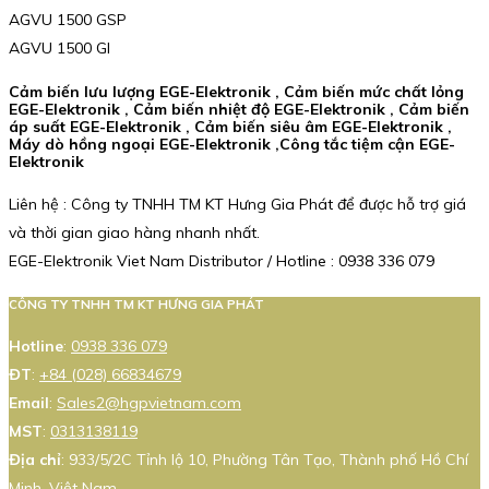
AGVU 1500 GSP
AGVU 1500 GI
Cảm biến lưu lượng EGE-Elektronik , Cảm biến mức chất lỏng
EGE-Elektronik , Cảm biến nhiệt độ EGE-Elektronik , Cảm biến
áp suất EGE-Elektronik , Cảm biến siêu âm EGE-Elektronik ,
Máy dò hồng ngoại EGE-Elektronik ,Công tắc tiệm cận EGE-
Elektronik
Liên hệ : Công ty TNHH TM KT Hưng Gia Phát để được hỗ trợ giá
và thời gian giao hàng nhanh nhất.
EGE-Elektronik Viet Nam Distributor / Hotline : 0938 336 079
CÔNG TY TNHH TM KT HƯNG GIA PHÁT
Hotline
:
0938 336 079
ĐT
:
+84 (028) 66834679
Email
:
Sales2@hgpvietnam.com
MST
:
0313138119
Địa chỉ
: 933/5/2C Tỉnh lộ 10, Phường Tân Tạo, Thành phố Hồ Chí
Minh, Việt Nam.