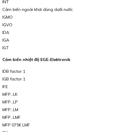
INT
Cảm biến ngoài khơi dùng dưới nước
IGMO
IGVO
IDA
IGA
IGT
Cảm biến nhiệt độ EGE-Elektronik
IDB factor 1
IGB factor 1
IFE
MFP…LK
MFP…LP
MFP…LM
MFP…LMF
MFP 075K LMF