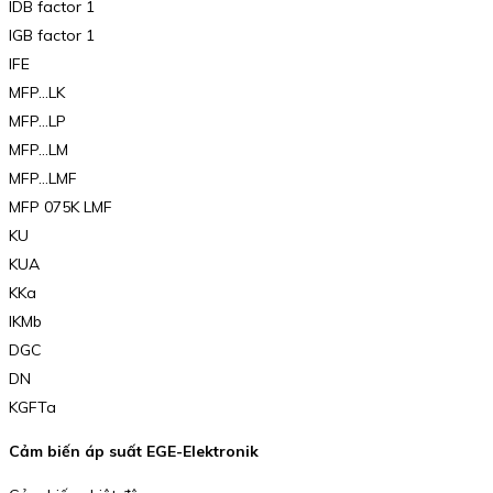
IDB factor 1
IGB factor 1
IFE
MFP…LK
MFP…LP
MFP…LM
MFP…LMF
MFP 075K LMF
KU
KUA
KKa
IKMb
DGC
DN
KGFTa
Cảm biến áp suất EGE-Elektronik