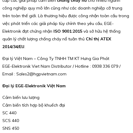
cấp các giải pháp cảm biến
chống cháy nổ
cho nhiều ngành
công nghiệp quy mô lớn cũng như các doanh nghiệp cỡ trung
trên toàn thế giới. Là thương hiệu được công nhận toàn cầu trong
việc phát triển các giải pháp tùy chỉnh theo yêu cầu, EGE-
Elektronik đạt chứng nhận
ISO 9001:2015
và sở hữu hệ thống
quản lý chất lượng chống cháy nổ tuân thủ
Chỉ thị ATEX
2014/34/EU
.
Đại lý Việt Nam – Công Ty TNHH TM KT Hưng Gia Phát
EGE-Elektronik Viet Nam Distributor / Hotline : 0938 336 079 /
Email : Sales2@hgpvietnam.com
Đại lý EGE-Elektronik Việt Nam
Cảm biến lưu lượng
Cảm biến tích hợp bộ khuếch đại
SC 440
SCS 440
SNS 450