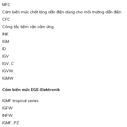
MFC
Cảm biến mức chất lỏng dẫn điện dùng cho môi trường dẫn điện
CFC
Công tắc tiệm cận cảm ứng
INK
IGM
ID
IGV
IGV…C
IGVW
IGMW
Cảm biến mức EGE-Elektronik
IGMF tropical series
IGFW
INFW
IGMF…PZ