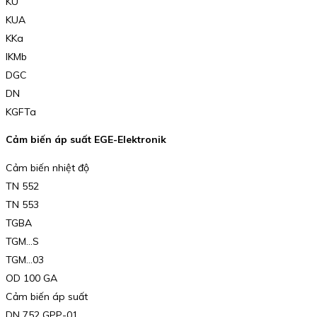
KU
KUA
KKa
IKMb
DGC
DN
KGFTa
Cảm biến áp suất EGE-Elektronik
Cảm biến nhiệt độ
TN 552
TN 553
TGBA
TGM…S
TGM…03
OD 100 GA
Cảm biến áp suất
DN 752 GPP-01