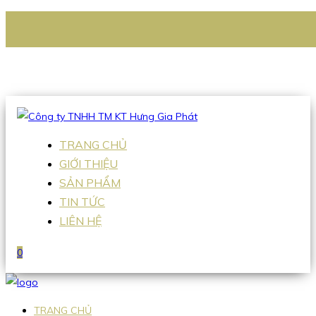
CÔNG TY TNHH TM KT HƯNG GIA PHÁT
Hotline
:
0938 336 079
Email
:
Sales2@hgpvietnam.com
TRANG CHỦ
GIỚI THIỆU
SẢN PHẨM
TIN TỨC
LIÊN HỆ
0
TRANG CHỦ