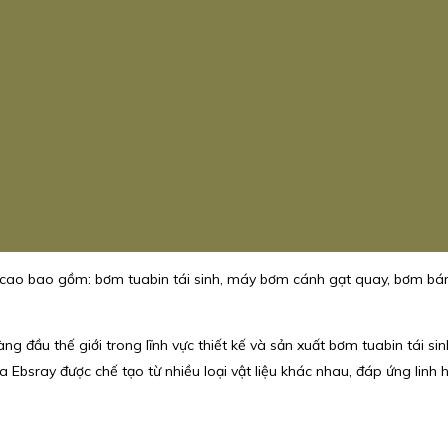
cao bao gồm: bơm tuabin tái sinh, máy bơm cánh gạt quay, bơm bá
ng đầu thế giới trong lĩnh vực thiết kế và sản xuất bơm tuabin tái si
 Ebsray được chế tạo từ nhiều loại vật liệu khác nhau, đáp ứng linh h