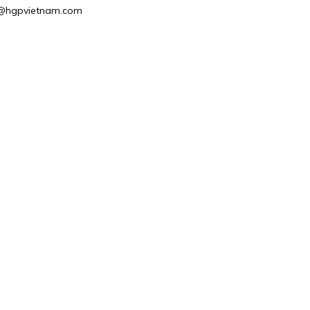
es2@hgpvietnam.com