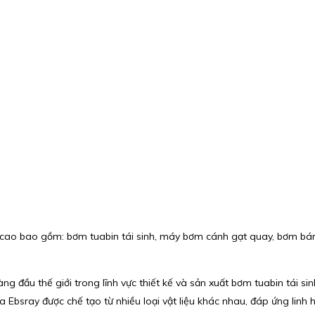
cao bao gồm: bơm tuabin tái sinh, máy bơm cánh gạt quay, bơm bá
ng đầu thế giới trong lĩnh vực thiết kế và sản xuất bơm tuabin tái si
 Ebsray được chế tạo từ nhiều loại vật liệu khác nhau, đáp ứng linh h