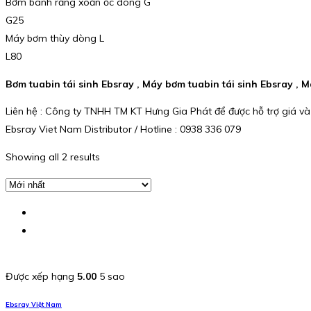
Bơm bánh răng xoắn ốc dòng G
G25
Máy bơm thùy dòng L
L80
Bơm tuabin tái sinh Ebsray , Máy bơm tuabin tái sinh Ebsray ,
Liên hệ : Công ty TNHH TM KT Hưng Gia Phát để được hỗ trợ giá và
Ebsray Viet Nam Distributor / Hotline : 0938 336 079
Showing all 2 results
Được xếp hạng
5.00
5 sao
Ebsray Việt Nam