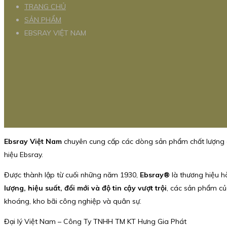
TRANG CHỦ
SẢN PHẨM
EBSRAY VIỆT NAM
Ebsray Việt Nam
chuyên cung cấp các dòng sản phẩm chất lượng 
hiệu Ebsray.
Được thành lập từ cuối những năm 1930,
Ebsray®
là thương hiệu hà
lượng, hiệu suất, đổi mới và độ tin cậy vượt trội
, các sản phẩm của
khoáng, kho bãi công nghiệp và quân sự.
Đại lý Việt Nam – Công Ty TNHH TM KT Hưng Gia Phát