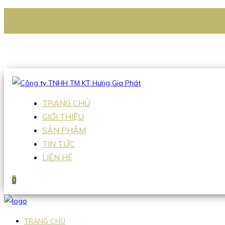
CÔNG TY TNHH TM KT HƯNG GIA PHÁT
Hotline
:
0938 336 079
Email
:
Sales2@hgpvietnam.com
TRANG CHỦ
GIỚI THIỆU
SẢN PHẨM
TIN TỨC
LIÊN HỆ
0
TRANG CHỦ