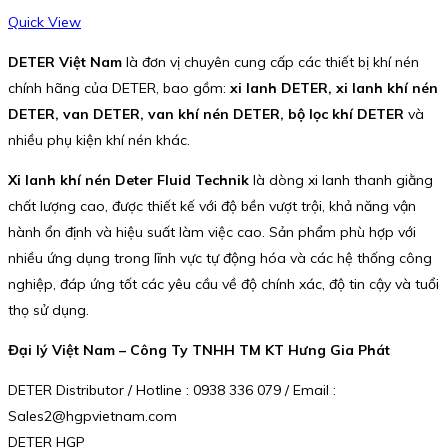
Quick View
DETER Việt Nam
là đơn vị chuyên cung cấp các thiết bị khí nén
chính hãng của DETER, bao gồm:
xi lanh DETER, xi lanh khí nén
DETER, van DETER, van khí nén DETER, bộ lọc khí DETER
và
nhiều phụ kiện khí nén khác.
Xi lanh khí nén Deter Fluid Technik
là dòng xi lanh thanh giằng
chất lượng cao, được thiết kế với độ bền vượt trội, khả năng vận
hành ổn định và hiệu suất làm việc cao. Sản phẩm phù hợp với
nhiều ứng dụng trong lĩnh vực tự động hóa và các hệ thống công
nghiệp, đáp ứng tốt các yêu cầu về độ chính xác, độ tin cậy và tuổi
thọ sử dụng.
Đại lý Việt Nam – Công Ty TNHH TM KT Hưng Gia Phát
DETER Distributor / Hotline : 0938 336 079 / Email :
Sales2@hgpvietnam.com
DETER HGP