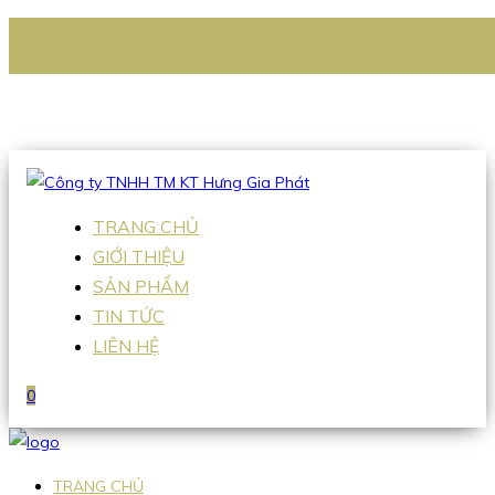
CÔNG TY TNHH TM KT HƯNG GIA PHÁT
Hotline
:
0938 336 079
Email
:
Sales2@hgpvietnam.com
TRANG CHỦ
GIỚI THIỆU
SẢN PHẨM
TIN TỨC
LIÊN HỆ
0
TRANG CHỦ