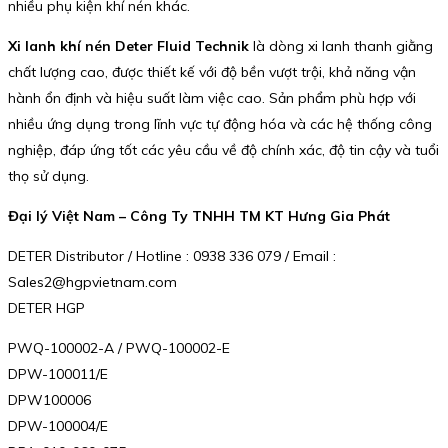
nhiều phụ kiện khí nén khác.
Xi lanh khí nén Deter Fluid Technik
là dòng xi lanh thanh giằng
chất lượng cao, được thiết kế với độ bền vượt trội, khả năng vận
hành ổn định và hiệu suất làm việc cao. Sản phẩm phù hợp với
nhiều ứng dụng trong lĩnh vực tự động hóa và các hệ thống công
nghiệp, đáp ứng tốt các yêu cầu về độ chính xác, độ tin cậy và tuổi
thọ sử dụng.
Đại lý Việt Nam – Công Ty TNHH TM KT Hưng Gia Phát
DETER Distributor / Hotline : 0938 336 079 / Email :
Sales2@hgpvietnam.com
DETER HGP
PWQ-100002-A / PWQ-100002-E
DPW-100011/E
DPW100006
DPW-100004/E