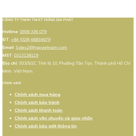
CÔNG TY TNHH TM KT HƯNG GIA PHÁT
Hotline
:
0938 336 079
ĐT
:
+84 (028) 66834679
Email
:
Sales2@hgpvietnam.com
MST
:
0313138119
Địa chỉ
: 933/5/2C Tỉnh lộ 10, Phường Tân Tạo, Thành phố Hồ Chí
Minh, Việt Nam.
Chính sách
Chính sách mua hàng
Chính sách bảo hành
Chính sách thanh toán
Chính sách vận chuyển và giao nhận
Chính sách bảo mật thông tin