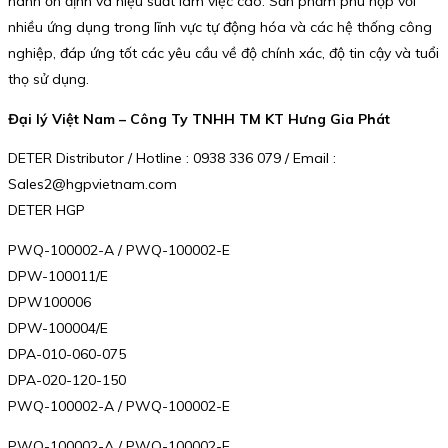
hành ổn định và hiệu suất làm việc cao. Sản phẩm phù hợp với
nhiều ứng dụng trong lĩnh vực tự động hóa và các hệ thống công
nghiệp, đáp ứng tốt các yêu cầu về độ chính xác, độ tin cậy và tuổi
thọ sử dụng.
Đại lý Việt Nam – Công Ty TNHH TM KT Hưng Gia Phát
DETER Distributor / Hotline : 0938 336 079 / Email :
Sales2@hgpvietnam.com
DETER HGP
PWQ-100002-A / PWQ-100002-E
DPW-100011/E
DPW100006
DPW-100004/E
DPA-010-060-075
DPA-020-120-150
PWQ-100002-A / PWQ-100002-E
PWQ-100002-A / PWQ-100002-E