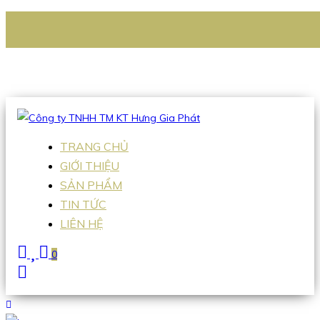
CÔNG TY TNHH TM KT HƯNG GIA PHÁT
Hotline
:
0938 336 079
Email
:
Sales2@hgpvietnam.com
TRANG CHỦ
GIỚI THIỆU
SẢN PHẨM
TIN TỨC
LIÊN HỆ
0