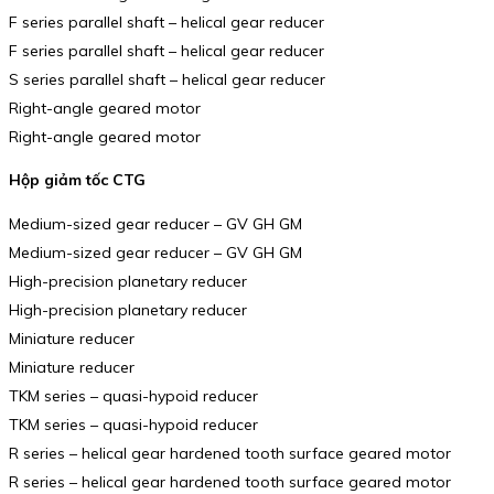
F series parallel shaft – helical gear reducer
F series parallel shaft – helical gear reducer
S series parallel shaft – helical gear reducer
Right-angle geared motor
Right-angle geared motor
Hộp giảm tốc CTG
Medium-sized gear reducer – GV GH GM
Medium-sized gear reducer – GV GH GM
High-precision planetary reducer
High-precision planetary reducer
Miniature reducer
Miniature reducer
TKM series – quasi-hypoid reducer
TKM series – quasi-hypoid reducer
R series – helical gear hardened tooth surface geared motor
R series – helical gear hardened tooth surface geared motor