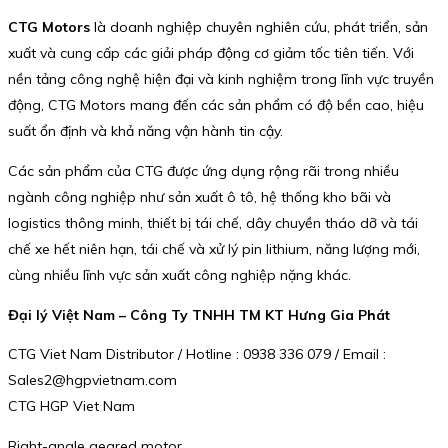
CTG Motors
là doanh nghiệp chuyên nghiên cứu, phát triển, sản
xuất và cung cấp các giải pháp động cơ giảm tốc tiên tiến. Với
nền tảng công nghệ hiện đại và kinh nghiệm trong lĩnh vực truyền
động, CTG Motors mang đến các sản phẩm có độ bền cao, hiệu
suất ổn định và khả năng vận hành tin cậy.
Các sản phẩm của CTG được ứng dụng rộng rãi trong nhiều
ngành công nghiệp như sản xuất ô tô, hệ thống kho bãi và
logistics thông minh, thiết bị tái chế, dây chuyền tháo dỡ và tái
chế xe hết niên hạn, tái chế và xử lý pin lithium, năng lượng mới,
cùng nhiều lĩnh vực sản xuất công nghiệp nặng khác.
Đại lý Việt Nam – Công Ty TNHH TM KT Hưng Gia Phát
CTG Viet Nam Distributor / Hotline : 0938 336 079 / Email :
Sales2@hgpvietnam.com
CTG HGP Viet Nam
Right-angle geared motor