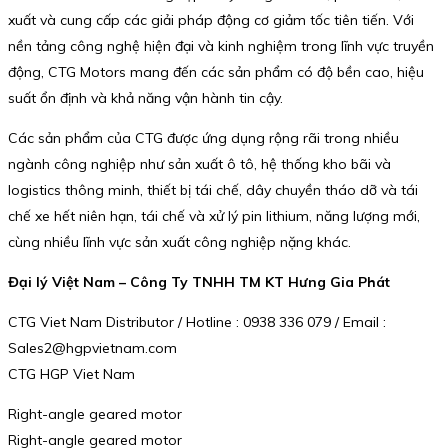
xuất và cung cấp các giải pháp động cơ giảm tốc tiên tiến. Với
nền tảng công nghệ hiện đại và kinh nghiệm trong lĩnh vực truyền
động, CTG Motors mang đến các sản phẩm có độ bền cao, hiệu
suất ổn định và khả năng vận hành tin cậy.
Các sản phẩm của CTG được ứng dụng rộng rãi trong nhiều
ngành công nghiệp như sản xuất ô tô, hệ thống kho bãi và
logistics thông minh, thiết bị tái chế, dây chuyền tháo dỡ và tái
chế xe hết niên hạn, tái chế và xử lý pin lithium, năng lượng mới,
cùng nhiều lĩnh vực sản xuất công nghiệp nặng khác.
Đại lý Việt Nam – Công Ty TNHH TM KT Hưng Gia Phát
CTG Viet Nam Distributor / Hotline : 0938 336 079 / Email :
Sales2@hgpvietnam.com
CTG HGP Viet Nam
Right-angle geared motor
Right-angle geared motor