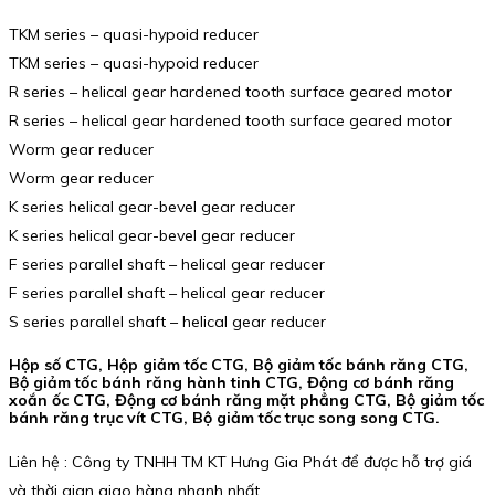
TKM series – quasi-hypoid reducer
TKM series – quasi-hypoid reducer
R series – helical gear hardened tooth surface geared motor
R series – helical gear hardened tooth surface geared motor
Worm gear reducer
Worm gear reducer
K series helical gear-bevel gear reducer
K series helical gear-bevel gear reducer
F series parallel shaft – helical gear reducer
F series parallel shaft – helical gear reducer
S series parallel shaft – helical gear reducer
Hộp số CTG, Hộp giảm tốc CTG, Bộ giảm tốc bánh răng CTG,
Bộ giảm tốc bánh răng hành tinh CTG, Động cơ bánh răng
xoắn ốc CTG, Động cơ bánh răng mặt phẳng CTG, Bộ giảm tốc
bánh răng trục vít CTG, Bộ giảm tốc trục song song CTG.
Liên hệ : Công ty TNHH TM KT Hưng Gia Phát để được hỗ trợ giá
và thời gian giao hàng nhanh nhất.