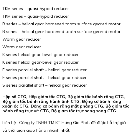
TKM series – quasi-hypoid reducer
TKM series – quasi-hypoid reducer
R series – helical gear hardened tooth surface geared motor
R series – helical gear hardened tooth surface geared motor
Worm gear reducer
Worm gear reducer
K series helical gear-bevel gear reducer
K series helical gear-bevel gear reducer
F series parallel shaft – helical gear reducer
F series parallel shaft – helical gear reducer
S series parallel shaft – helical gear reducer
Hộp số CTG, Hộp giảm tốc CTG, Bộ giảm tốc bánh răng CTG,
Bộ giảm tốc bánh răng hành tinh CTG, Động cơ bánh răng
xoắn ốc CTG, Động cơ bánh răng mặt phẳng CTG, Bộ giảm tốc
bánh răng trục vít CTG, Bộ giảm tốc trục song song CTG.
Liên hệ : Công ty TNHH TM KT Hưng Gia Phát để được hỗ trợ giá
và thời gian giao hàng nhanh nhất.