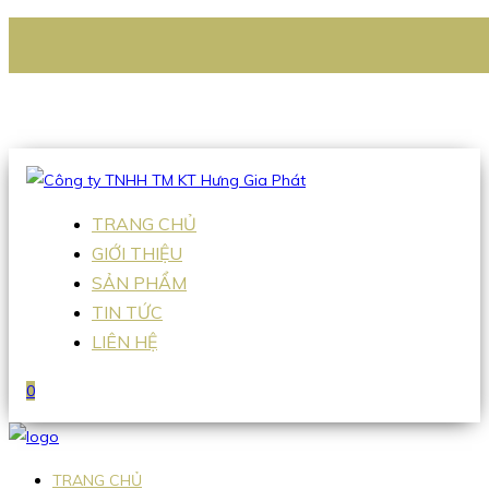
CÔNG TY TNHH TM KT HƯNG GIA PHÁT
Hotline
:
0938 336 079
Email
:
Sales2@hgpvietnam.com
TRANG CHỦ
GIỚI THIỆU
SẢN PHẨM
TIN TỨC
LIÊN HỆ
0
TRANG CHỦ