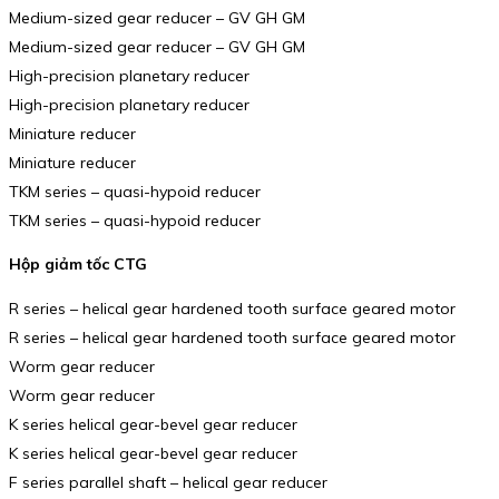
Medium-sized gear reducer – GV GH GM
Medium-sized gear reducer – GV GH GM
High-precision planetary reducer
High-precision planetary reducer
Miniature reducer
Miniature reducer
TKM series – quasi-hypoid reducer
TKM series – quasi-hypoid reducer
Hộp giảm tốc CTG
R series – helical gear hardened tooth surface geared motor
R series – helical gear hardened tooth surface geared motor
Worm gear reducer
Worm gear reducer
K series helical gear-bevel gear reducer
K series helical gear-bevel gear reducer
F series parallel shaft – helical gear reducer