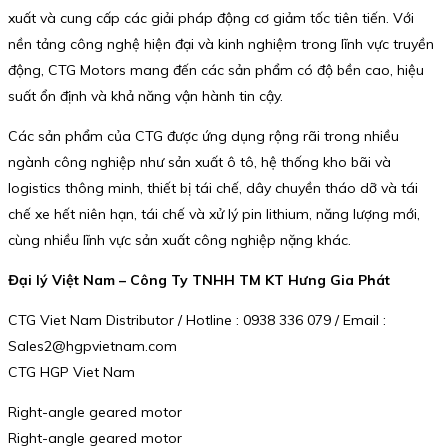
xuất và cung cấp các giải pháp động cơ giảm tốc tiên tiến. Với
nền tảng công nghệ hiện đại và kinh nghiệm trong lĩnh vực truyền
động, CTG Motors mang đến các sản phẩm có độ bền cao, hiệu
suất ổn định và khả năng vận hành tin cậy.
Các sản phẩm của CTG được ứng dụng rộng rãi trong nhiều
ngành công nghiệp như sản xuất ô tô, hệ thống kho bãi và
logistics thông minh, thiết bị tái chế, dây chuyền tháo dỡ và tái
chế xe hết niên hạn, tái chế và xử lý pin lithium, năng lượng mới,
cùng nhiều lĩnh vực sản xuất công nghiệp nặng khác.
Đại lý Việt Nam – Công Ty TNHH TM KT Hưng Gia Phát
CTG Viet Nam Distributor / Hotline : 0938 336 079 / Email :
Sales2@hgpvietnam.com
CTG HGP Viet Nam
Right-angle geared motor
Right-angle geared motor