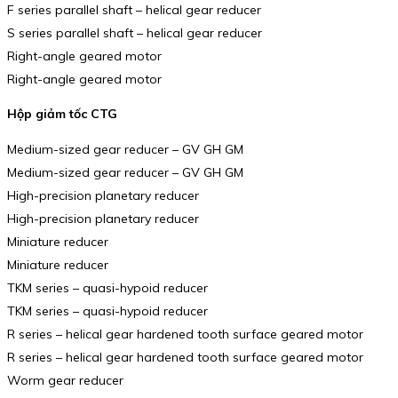
F series parallel shaft – helical gear reducer
S series parallel shaft – helical gear reducer
Right-angle geared motor
Right-angle geared motor
Hộp giảm tốc CTG
Medium-sized gear reducer – GV GH GM
Medium-sized gear reducer – GV GH GM
High-precision planetary reducer
High-precision planetary reducer
Miniature reducer
Miniature reducer
TKM series – quasi-hypoid reducer
TKM series – quasi-hypoid reducer
R series – helical gear hardened tooth surface geared motor
R series – helical gear hardened tooth surface geared motor
Worm gear reducer