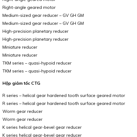
Right-angle geared motor
Medium-sized gear reducer – GV GH GM
Medium-sized gear reducer – GV GH GM
High-precision planetary reducer
High-precision planetary reducer
Miniature reducer
Miniature reducer
TKM series – quasi-hypoid reducer
TKM series – quasi-hypoid reducer
Hộp giảm tốc CTG
R series – helical gear hardened tooth surface geared motor
R series – helical gear hardened tooth surface geared motor
Worm gear reducer
Worm gear reducer
K series helical gear-bevel gear reducer
K series helical gear-bevel gear reducer