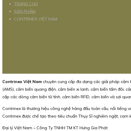
TRANG CHỦ
SẢN PHẨM
CONTRINEX VIỆT NAM
Contrinex Việt Nam
chuyên cung cấp đa dạng các giải pháp cảm b
(AMS), cảm biến quang điện, cảm biến xi lanh, cảm biến tấm đôi, c
cấp các dòng cảm biến từ tính, cảm biến RFID, cảm biến và sợi qua
Contrinex là thương hiệu công nghệ hàng đầu toàn cầu, nổi tiếng
Contrinex được chế tạo theo tiêu chuẩn Thụy Sĩ nghiêm ngặt, cam k
Đại lý Việt Nam – Công Ty TNHH TM KT Hưng Gia Phát