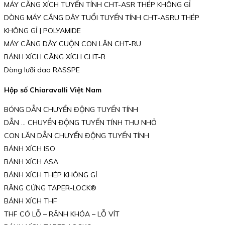
MÁY CĂNG XÍCH TUYẾN TÍNH CHT-ASR THÉP KHÔNG GỈ
DÒNG MÁY CĂNG DÂY TUỔI TUYẾN TÍNH CHT-ASRU THÉP
KHÔNG GỈ | POLYAMIDE
MÁY CĂNG DÂY CUỘN CON LĂN CHT-RU
BÁNH XÍCH CĂNG XÍCH CHT-R
Dòng lưỡi dao RASSPE
Hộp số Chiaravalli Việt Nam
BÓNG DẪN CHUYỂN ĐỘNG TUYẾN TÍNH
DẪN … CHUYỂN ĐỘNG TUYẾN TÍNH THU NHỎ
CON LĂN DẪN CHUYỂN ĐỘNG TUYẾN TÍNH
BÁNH XÍCH ISO
BÁNH XÍCH ASA
BÁNH XÍCH THÉP KHÔNG GỈ
RĂNG CỨNG TAPER-LOCK®
BÁNH XÍCH THF
THF CÓ LỖ – RÃNH KHÓA – LỖ VÍT