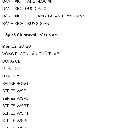
BÁNH XÍCH TAPER-LOCK®
BÁNH XÍCH ĐÚC GANG
BÁNH XÍCH CHO BĂNG TẢI VÀ THANG MÁY
BÁNH XÍCH TRUNG GIAN
Hộp số Chiaravalli Việt Nam
Biến tần GD-20
VÒNG BI CON LĂN CHỮ THẬP
DÒNG CB
PHẦN CH
LOẠT CA
SPLINE BÓNG
SERIES WSP
SERIES WSPL
SERIES WSPT
SERIES WSPTF
SERIES WSPF
SERIES WSPFL