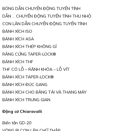
BÓNG DẪN CHUYỂN ĐỘNG TUYẾN TÍNH
DẪN … CHUYỂN ĐỘNG TUYẾN TÍNH THU NHỎ
CON LĂN DẪN CHUYỂN ĐỘNG TUYẾN TÍNH
BÁNH XÍCH ISO
BÁNH XÍCH ASA
BÁNH XÍCH THÉP KHÔNG GỈ
RĂNG CỨNG TAPER-LOCK®
BÁNH XÍCH THF
THF CÓ LỖ – RÃNH KHÓA – LỖ VÍT
BÁNH XÍCH TAPER-LOCK®
BÁNH XÍCH ĐÚC GANG
BÁNH XÍCH CHO BĂNG TẢI VÀ THANG MÁY
BÁNH XÍCH TRUNG GIAN
Động cơ Chiaravalli
Biến tần GD-20
VÒNG BI CON LĂN CHỮ THẬP