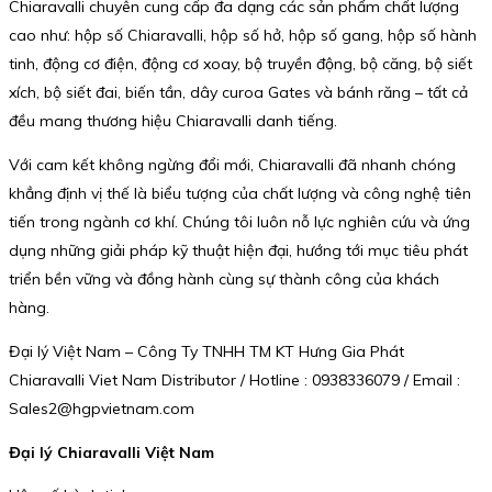
Chiaravalli chuyên cung cấp đa dạng các sản phẩm chất lượng
cao như: hộp số Chiaravalli, hộp số hở, hộp số gang, hộp số hành
tinh, động cơ điện, động cơ xoay, bộ truyền động, bộ căng, bộ siết
xích, bộ siết đai, biến tần, dây curoa Gates và bánh răng – tất cả
đều mang thương hiệu Chiaravalli danh tiếng.
Với cam kết không ngừng đổi mới, Chiaravalli đã nhanh chóng
khẳng định vị thế là biểu tượng của chất lượng và công nghệ tiên
tiến trong ngành cơ khí. Chúng tôi luôn nỗ lực nghiên cứu và ứng
dụng những giải pháp kỹ thuật hiện đại, hướng tới mục tiêu phát
triển bền vững và đồng hành cùng sự thành công của khách
hàng.
Đại lý Việt Nam – Công Ty TNHH TM KT Hưng Gia Phát
Chiaravalli Viet Nam Distributor / Hotline : 0938336079 / Email :
Sales2@hgpvietnam.com
Đại lý Chiaravalli Việt Nam