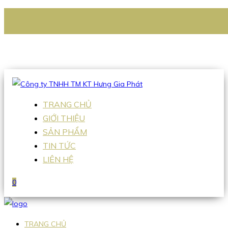
CÔNG TY TNHH TM KT HƯNG GIA PHÁT
Hotline
:
0938 336 079
Email
:
Sales2@hgpvietnam.com
TRANG CHỦ
GIỚI THIỆU
SẢN PHẨM
TIN TỨC
LIÊN HỆ
0
TRANG CHỦ