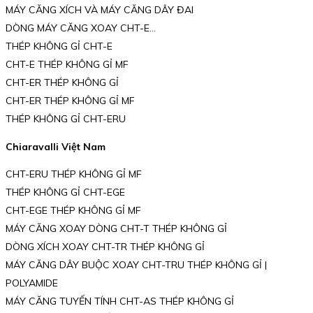
MÁY CĂNG XÍCH VÀ MÁY CĂNG DÂY ĐAI
DÒNG MÁY CĂNG XOAY CHT-E…
THÉP KHÔNG GỈ CHT-E
CHT-E THÉP KHÔNG GỈ MF
CHT-ER THÉP KHÔNG GỈ
CHT-ER THÉP KHÔNG GỈ MF
THÉP KHÔNG GỈ CHT-ERU
Chiaravalli Việt Nam
CHT-ERU THÉP KHÔNG GỈ MF
THÉP KHÔNG GỈ CHT-EGE
CHT-EGE THÉP KHÔNG GỈ MF
MÁY CĂNG XOAY DÒNG CHT-T THÉP KHÔNG GỈ
DÒNG XÍCH XOAY CHT-TR THÉP KHÔNG GỈ
MÁY CĂNG DÂY BUỘC XOAY CHT-TRU THÉP KHÔNG GỈ |
POLYAMIDE
MÁY CĂNG TUYẾN TÍNH CHT-AS THÉP KHÔNG GỈ