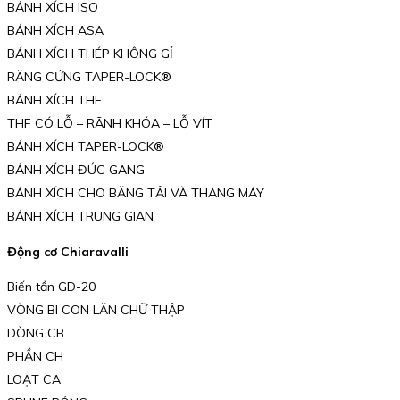
BÁNH XÍCH ISO
BÁNH XÍCH ASA
BÁNH XÍCH THÉP KHÔNG GỈ
RĂNG CỨNG TAPER-LOCK®
BÁNH XÍCH THF
THF CÓ LỖ – RÃNH KHÓA – LỖ VÍT
BÁNH XÍCH TAPER-LOCK®
BÁNH XÍCH ĐÚC GANG
BÁNH XÍCH CHO BĂNG TẢI VÀ THANG MÁY
BÁNH XÍCH TRUNG GIAN
Động cơ Chiaravalli
Biến tần GD-20
VÒNG BI CON LĂN CHỮ THẬP
DÒNG CB
PHẦN CH
LOẠT CA