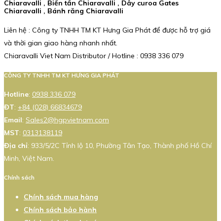
Chiaravalli , Biến tần Chiaravalli , Dây curoa Gates
Chiaravalli , Bánh răng Chiaravalli
Liên hệ : Công ty TNHH TM KT Hưng Gia Phát để được hỗ trợ giá
và thời gian giao hàng nhanh nhất.
Chiaravalli Viet Nam Distributor / Hotline : 0938 336 079
CÔNG TY TNHH TM KT HƯNG GIA PHÁT
Hotline
:
0938 336 079
ĐT
:
+84 (028) 66834679
Email
:
Sales2@hgpvietnam.com
MST
:
0313138119
Địa chỉ
: 933/5/2C Tỉnh lộ 10, Phường Tân Tạo, Thành phố Hồ Chí
Minh, Việt Nam.
Chính sách
Chính sách mua hàng
Chính sách bảo hành