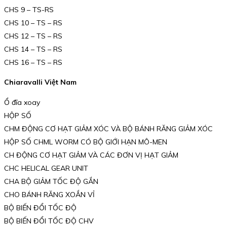
CHS 9 – TS-RS
CHS 10 – TS – RS
CHS 12 – TS – RS
CHS 14 – TS – RS
CHS 16 – TS – RS
Chiaravalli Việt Nam
Ổ đĩa xoay
HỘP SỐ
CHM ĐỘNG CƠ HẠT GIẢM XÓC VÀ BỘ BÁNH RĂNG GIẢM XÓC
HỘP SỐ CHML WORM CÓ BỘ GIỚI HẠN MÔ-MEN
CH ĐỘNG CƠ HẠT GIẢM VÀ CÁC ĐƠN VỊ HẠT GIẢM
CHC HELICAL GEAR UNIT
CHA BỘ GIẢM TỐC ĐỘ GẮN
CHO BÁNH RĂNG XOẮN VỈ
BỘ BIẾN ĐỔI TỐC ĐỘ
BỘ BIẾN ĐỔI TỐC ĐỘ CHV