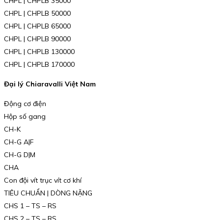
CHPL | CHPLB 35000
CHPL | CHPLB 50000
CHPL | CHPLB 65000
CHPL | CHPLB 90000
CHPL | CHPLB 130000
CHPL | CHPLB 170000
Đại lý Chiaravalli Việt Nam
Động cơ điện
Hộp số gang
CH-K
CH-G A|F
CH-G D|M
CHA
Con đội vít trục vít cơ khí
TIÊU CHUẨN | DÒNG NẶNG
CHS 1 – TS – RS
CHS 2 – TS – RS