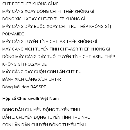
CHT-EGE THÉP KHÔNG GỈ MF
MÁY CĂNG XOAY DÒNG CHT-T THÉP KHÔNG GỈ
DÒNG XÍCH XOAY CHT-TR THÉP KHÔNG GỈ
MÁY CĂNG DÂY BUỘC XOAY CHT-TRU THÉP KHÔNG GỈ |
POLYAMIDE
MÁY CĂNG TUYẾN TÍNH CHT-AS THÉP KHÔNG GỈ
MÁY CĂNG XÍCH TUYẾN TÍNH CHT-ASR THÉP KHÔNG GỈ
DÒNG MÁY CĂNG DÂY TUỔI TUYẾN TÍNH CHT-ASRU THÉP
KHÔNG GỈ | POLYAMIDE
MÁY CĂNG DÂY CUỘN CON LĂN CHT-RU
BÁNH XÍCH CĂNG XÍCH CHT-R
Dòng lưỡi dao RASSPE
Hộp số Chiaravalli Việt Nam
BÓNG DẪN CHUYỂN ĐỘNG TUYẾN TÍNH
DẪN … CHUYỂN ĐỘNG TUYẾN TÍNH THU NHỎ
CON LĂN DẪN CHUYỂN ĐỘNG TUYẾN TÍNH