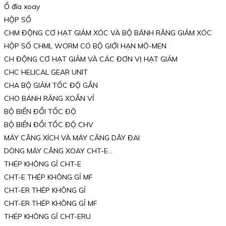
Ổ đĩa xoay
HỘP SỐ
CHM ĐỘNG CƠ HẠT GIẢM XÓC VÀ BỘ BÁNH RĂNG GIẢM XÓC
HỘP SỐ CHML WORM CÓ BỘ GIỚI HẠN MÔ-MEN
CH ĐỘNG CƠ HẠT GIẢM VÀ CÁC ĐƠN VỊ HẠT GIẢM
CHC HELICAL GEAR UNIT
CHA BỘ GIẢM TỐC ĐỘ GẮN
CHO BÁNH RĂNG XOẮN VỈ
BỘ BIẾN ĐỔI TỐC ĐỘ
BỘ BIẾN ĐỔI TỐC ĐỘ CHV
MÁY CĂNG XÍCH VÀ MÁY CĂNG DÂY ĐAI
DÒNG MÁY CĂNG XOAY CHT-E…
THÉP KHÔNG GỈ CHT-E
CHT-E THÉP KHÔNG GỈ MF
CHT-ER THÉP KHÔNG GỈ
CHT-ER THÉP KHÔNG GỈ MF
THÉP KHÔNG GỈ CHT-ERU