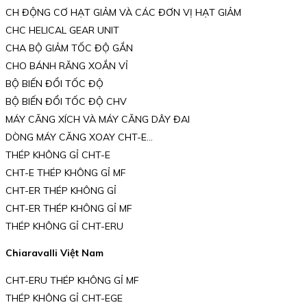
CH ĐỘNG CƠ HẠT GIẢM VÀ CÁC ĐƠN VỊ HẠT GIẢM
CHC HELICAL GEAR UNIT
CHA BỘ GIẢM TỐC ĐỘ GẮN
CHO BÁNH RĂNG XOẮN VỈ
BỘ BIẾN ĐỔI TỐC ĐỘ
BỘ BIẾN ĐỔI TỐC ĐỘ CHV
MÁY CĂNG XÍCH VÀ MÁY CĂNG DÂY ĐAI
DÒNG MÁY CĂNG XOAY CHT-E…
THÉP KHÔNG GỈ CHT-E
CHT-E THÉP KHÔNG GỈ MF
CHT-ER THÉP KHÔNG GỈ
CHT-ER THÉP KHÔNG GỈ MF
THÉP KHÔNG GỈ CHT-ERU
Chiaravalli Việt Nam
CHT-ERU THÉP KHÔNG GỈ MF
THÉP KHÔNG GỈ CHT-EGE