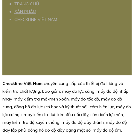
TRANG CHỦ
SẢN PHẨM
CHECKLINE VIỆT NAM
Checkline Việt Nam
chuyên cung cấp các thiết bị đo lường và
kiểm tra chất lượng, bao gồm: máy đo lực căng, máy đo độ nhấp
nháy, máy kiểm tra mô-men xoắn, máy đo tốc độ, máy đo độ
cứng, đồng hồ đo lực (cơ học và kỹ thuật số), cảm biến lực, máy đo
lực cơ học, máy kiểm tra lực kéo đầu nối dây, cảm biến lực nén,
máy kiểm tra độ xuyên thủng, máy đo độ dày thành, máy đo độ
dày lớp phủ, đồng hồ đo độ dày dạng mặt số, máy đo độ ẩm,