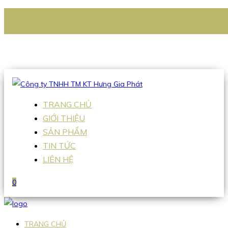
CÔNG TY TNHH TM KT HƯNG GIA PHÁT
Hotline
:
0938 336 079
Email
:
Sales2@hgpvietnam.com
TRANG CHỦ
GIỚI THIỆU
SẢN PHẨM
TIN TỨC
LIÊN HỆ
0
TRANG CHỦ