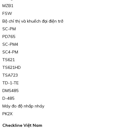
MZB1
FSW
Bộ chỉ thị và khuếch đại điện trở
SC-PM
PD765
SC-PM4
SC4-PM
TS621
TS621HD
TSA723
TD-1-TE
DMS485
D-485
Máy đo độ nhấp nháy
PK2X
Checkline Việt Nam