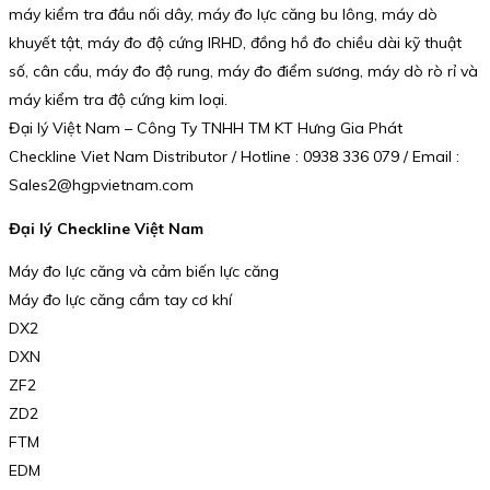
máy kiểm tra đầu nối dây, máy đo lực căng bu lông, máy dò
khuyết tật, máy đo độ cứng IRHD, đồng hồ đo chiều dài kỹ thuật
số, cân cẩu, máy đo độ rung, máy đo điểm sương, máy dò rò rỉ và
máy kiểm tra độ cứng kim loại.
Đại lý Việt Nam – Công Ty TNHH TM KT Hưng Gia Phát
Checkline Viet Nam Distributor / Hotline : 0938 336 079 / Email :
Sales2@hgpvietnam.com
Đại lý Checkline Việt Nam
Máy đo lực căng và cảm biến lực căng
Máy đo lực căng cầm tay cơ khí
DX2
DXN
ZF2
ZD2
FTM
EDM