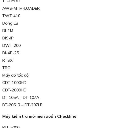
TT-HYRD
AWS-MTM-LOADER
TWT-410
Dòng LB
DI-1M
DIS-IP
DWT-200
DI-4B-25
RTSX
TRC
Máy đo tốc độ
CDT-1000HD
CDT-2000HD
DT-105A – DT-107A
DT-205LR – DT-207LR
Máy kiểm tra mô-men xoắn Checkline
PLT-5000