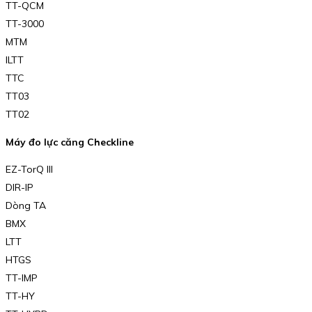
TT-QCM
TT-3000
MTM
ILTT
TTC
TT03
TT02
Máy đo lực căng Checkline
EZ-TorQ III
DIR-IP
Dòng TA
BMX
LTT
HTGS
TT-IMP
TT-HY