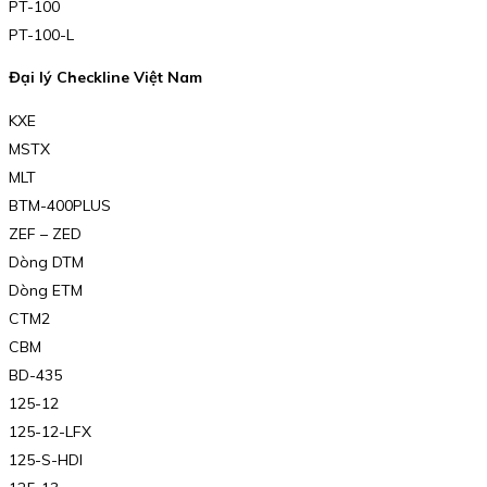
PT-100
PT-100-L
Đại lý Checkline Việt Nam
KXE
MSTX
MLT
BTM-400PLUS
ZEF – ZED
Dòng DTM
Dòng ETM
CTM2
CBM
BD-435
125-12
125-12-LFX
125-S-HDI