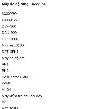
Máy đo độ rung Checkline
3000PRO
6000-UW
DCF-900
DCN-900
DCF-2000
MiniTest 3100
DFT-GEN1
Máy đo độ ẩm
RH1
RH2
PosiTector CMM IS
KAMIII
VI-D4
Máy kiểm tra đầu nối dây
WTT
WT-205M