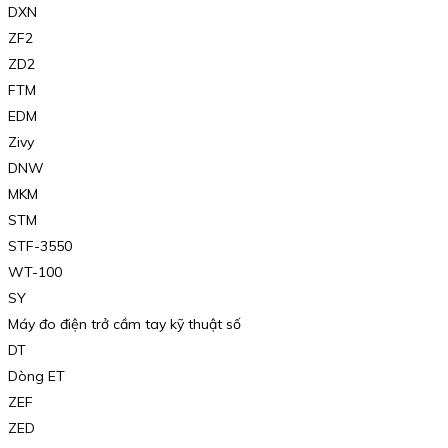
DXN
ZF2
ZD2
FTM
EDM
Zivy
DNW
MKM
STM
STF-3550
WT-100
SY
Máy đo điện trở cầm tay kỹ thuật số
DT
Dòng ET
ZEF
ZED