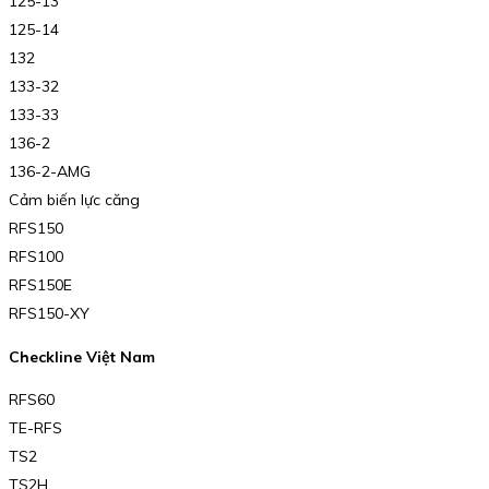
125-13
125-14
132
133-32
133-33
136-2
136-2-AMG
Cảm biến lực căng
RFS150
RFS100
RFS150E
RFS150-XY
Checkline Việt Nam
RFS60
TE-RFS
TS2
TS2H