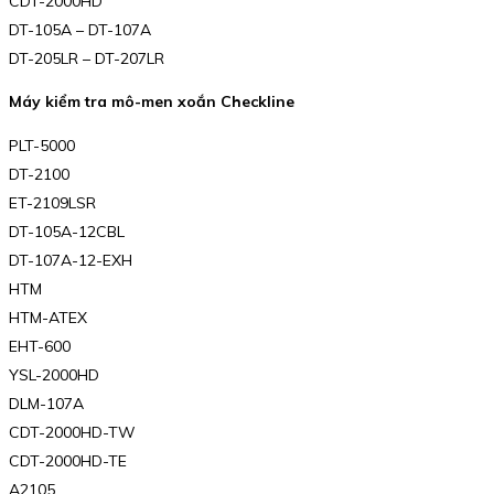
CDT-2000HD
DT-105A – DT-107A
DT-205LR – DT-207LR
Máy kiểm tra mô-men xoắn Checkline
PLT-5000
DT-2100
ET-2109LSR
DT-105A-12CBL
DT-107A-12-EXH
HTM
HTM-ATEX
EHT-600
YSL-2000HD
DLM-107A
CDT-2000HD-TW
CDT-2000HD-TE
A2105