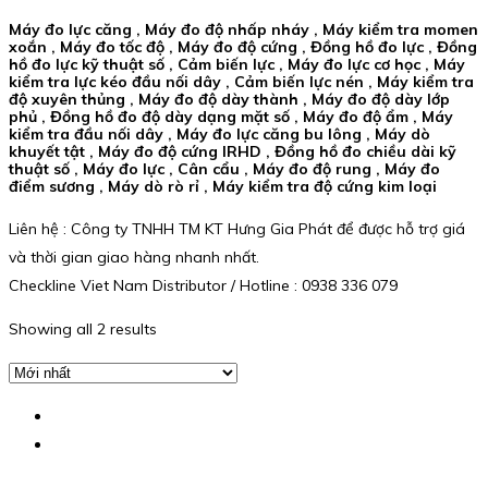
Máy đo lực căng , Máy đo độ nhấp nháy , Máy kiểm tra momen
xoắn , Máy đo tốc độ , Máy đo độ cứng , Đồng hồ đo lực , Đồng
hồ đo lực kỹ thuật số , Cảm biến lực , Máy đo lực cơ học , Máy
kiểm tra lực kéo đầu nối dây , Cảm biến lực nén , Máy kiểm tra
độ xuyên thủng , Máy đo độ dày thành , Máy đo độ dày lớp
phủ , Đồng hồ đo độ dày dạng mặt số , Máy đo độ ẩm , Máy
kiểm tra đầu nối dây , Máy đo lực căng bu lông , Máy dò
khuyết tật , Máy đo độ cứng IRHD , Đồng hồ đo chiều dài kỹ
thuật số , Máy đo lực , Cân cẩu , Máy đo độ rung , Máy đo
điểm sương , Máy dò rò rỉ , Máy kiểm tra độ cứng kim loại
Liên hệ : Công ty TNHH TM KT Hưng Gia Phát để được hỗ trợ giá
và thời gian giao hàng nhanh nhất.
Checkline Viet Nam Distributor / Hotline : 0938 336 079
Showing all 2 results