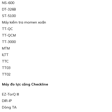
NS-600
DT-326B
ST-5100
Máy kiểm tra momen xoắn
TT-QC
TT-QCM
TT-3000
MTM
ILTT
TTC
TT03
TT02
Máy đo lực căng Checkline
EZ-TorQ III
DIR-IP
Dòng TA