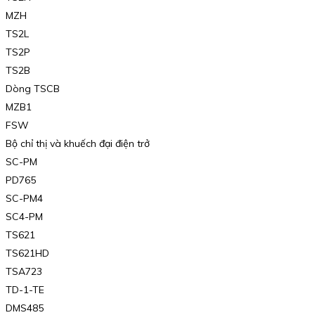
MZH
TS2L
TS2P
TS2B
Dòng TSCB
MZB1
FSW
Bộ chỉ thị và khuếch đại điện trở
SC-PM
PD765
SC-PM4
SC4-PM
TS621
TS621HD
TSA723
TD-1-TE
DMS485