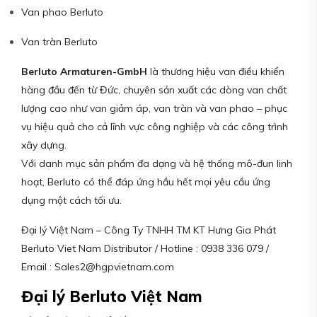
Van phao Berluto
Van tràn Berluto
Berluto Armaturen-GmbH
là thương hiệu van điều khiển
hàng đầu đến từ Đức, chuyên sản xuất các dòng van chất
lượng cao như van giảm áp, van tràn và van phao – phục
vụ hiệu quả cho cả lĩnh vực công nghiệp và các công trình
xây dựng.
Với danh mục sản phẩm đa dạng và hệ thống mô-đun linh
hoạt, Berluto có thể đáp ứng hầu hết mọi yêu cầu ứng
dụng một cách tối ưu.
Đại lý Việt Nam – Công Ty TNHH TM KT Hưng Gia Phát
Berluto Viet Nam Distributor / Hotline : 0938 336 079 /
Email : Sales2@hgpvietnam.com
Đại lý Berluto Việt Nam