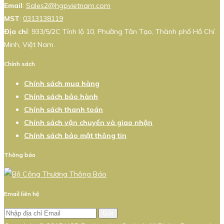
Email
:
Sales2@hgpvietnam.com
MST
:
0313138119
Địa chỉ
: 933/5/2C Tỉnh lộ 10, Phường Tân Tạo, Thành phố Hồ Chí
Minh, Việt Nam.
Chính sách
Chính sách mua hàng
Chính sách bảo hành
Chính sách thanh toán
Chính sách vận chuyển và giao nhận
Chính sách bảo mật thông tin
Thông báo
Email liên hệ
Gửi