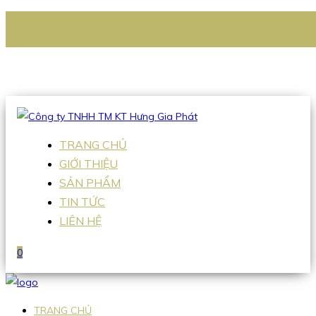
CÔNG TY TNHH TM KT HƯNG GIA PHÁT
Hotline
:
0938 336 079
Email
:
Sales2@hgpvietnam.com
TRANG CHỦ
GIỚI THIỆU
SẢN PHẨM
TIN TỨC
LIÊN HỆ
0
TRANG CHỦ