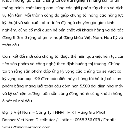
Khách hàng lựa chọn chúng tôi để trải nghiệm những sản phẩm
thông minh, chất lượng cao, cùng các giải pháp tùy chỉnh và dịch
vụ tận tâm. Mỗi thành công đã giúp chúng tôi nâng cao năng lực
kỹ thuật và sản xuất, phát triển đội ngũ chuyên gia giàu kinh
nghiệm, củng cố mối quan hệ bền chặt với khách hàng và đối tác,
đồng thời mở rộng phạm vi hoạt động khắp Việt Nam, Hoa Kỳ và
toàn cầu.
Cam kết đổi mới của chúng tôi được thể hiện qua việc liên tục cải
tiến sản phẩm và công nghệ theo định hướng thị trường. Chúng
tôi tin rằng sản phẩm đáp ứng kỳ vọng của chúng tôi sẽ vượt xa
kỳ vọng của bạn. Để đảm bảo điều này, chúng tôi hỗ trợ các sản
phẩm bằng mạng lưới toàn cầu gồm hơn 5.500 đại diện nhà máy
và kỹ sư hiện trường, luôn sẵn sàng đồng hành cùng khách hàng
ở bất cứ nơi đâu.
Đại lý Việt Nam – Công Ty TNHH TM KT Hưng Gia Phát
Banner Viet Nam Distributor / Hotline : 0938 336 079 / Email :
Sales2@hgpvietnam.com