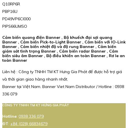
Q10RP6R
PBP16U
PD49VP6Cl000
PIPS66UMSO
Cảm biến quang điện Banner , Bộ khuếch đại sợi quang
Banner , Cảm biến Pick-to-Light Banner , Cảm biến với IO-Link
Banner , Cảm biến nhiệt độ và độ rung Banner , Cảm biến
giám sát tình trạng Banner , Cảm biến radar Banner , Cảm
biến siêu âm Banner , Bộ điều khiển an toàn Banner , Rơ le an
toàn Banner
Liên hệ : Công ty TNHH TM KT Hưng Gia Phát để được hỗ trợ giá
và thời gian giao hàng nhanh nhất.
Banner tại Việt Nam. Banner Viet Nam Distributor / Hotline : 0938
336 079
CÔNG TY TNHH TM KT HƯNG GIA PHÁT
Hotline
:
0938 336 079
ĐT
:
+84 (028) 66834679