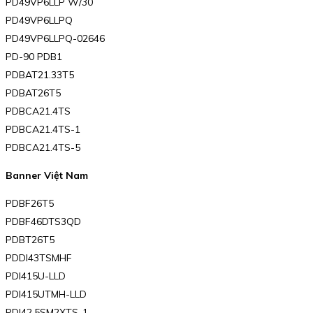
PD49VP6LLP W/30
PD49VP6LLPQ
PD49VP6LLPQ-02646
PD-90 PDB1
PDBAT21.33T5
PDBAT26T5
PDBCA21.4TS
PDBCA21.4TS-1
PDBCA21.4TS-5
Banner Việt Nam
PDBF26T5
PDBF46DTS3QD
PDBT26T5
PDDI43TSMHF
PDI415U-LLD
PDI415UTMH-LLD
PDI42.5SM2XTS-1