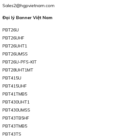
Sales2@hgpvietnam.com
Đại lý Banner Việt Nam
PBT26U
PBT26UHF
PBT26UHT1
PBT26UMSS
PBT26U-PFS-KIT
PBT28UHT1MT
PBT415U
PBT415UHF
PBT41TMB5
PBT430UHT1
PBT430UMSS
PBT43TB5HF
PBT43TMB5
PBT43TS