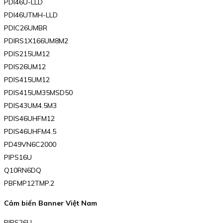
PDI46U-LLD
PDI46UTMH-LLD
PDIC26UMBR
PDIRS1X166UM8M2
PDIS215UM12
PDIS26UM12
PDIS415UM12
PDIS415UM35MSD50
PDIS43UM4.5M3
PDIS46UHFM12
PDIS46UHFM4.5
PD49VN6C2000
PIPS16U
Q10RN6DQ
PBFMP12TMP.2
Cảm biến Banner Việt Nam
PIPS26U