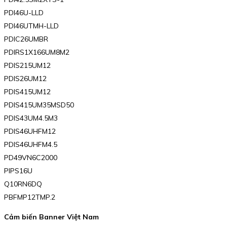
PDI46U-LLD
PDI46UTMH-LLD
PDIC26UMBR
PDIRS1X166UM8M2
PDIS215UM12
PDIS26UM12
PDIS415UM12
PDIS415UM35MSD50
PDIS43UM4.5M3
PDIS46UHFM12
PDIS46UHFM4.5
PD49VN6C2000
PIPS16U
Q10RN6DQ
PBFMP12TMP.2
Cảm biến Banner Việt Nam