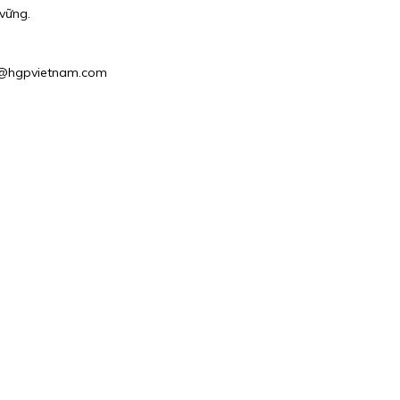
vững.
es2@hgpvietnam.com