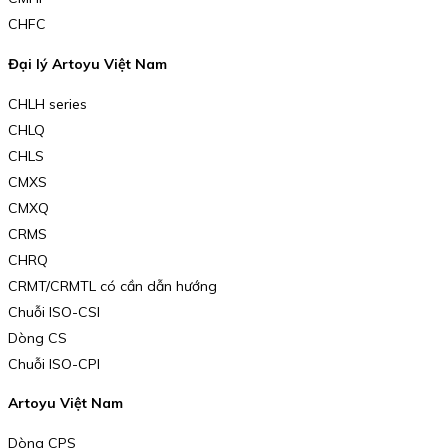
CHFC
Đại lý Artoyu Việt Nam
CHLH series
CHLQ
CHLS
CMXS
CMXQ
CRMS
CHRQ
CRMT/CRMTL có cần dẫn hướng
Chuỗi ISO-CSI
Dòng CS
Chuỗi ISO-CPI
Artoyu Việt Nam
Dòng CPS