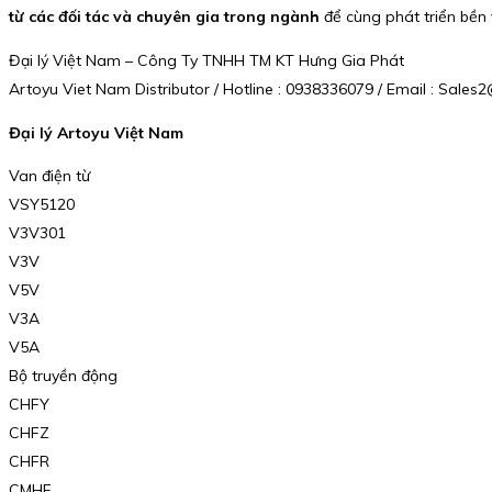
từ các đối tác và chuyên gia trong ngành
để cùng phát triển bền 
Đại lý Việt Nam – Công Ty TNHH TM KT Hưng Gia Phát
Artoyu Viet Nam Distributor / Hotline : 0938336079 / Email : Sal
Đại lý Artoyu Việt Nam
Van điện từ
VSY5120
V3V301
V3V
V5V
V3A
V5A
Bộ truyền động
CHFY
CHFZ
CHFR
CMHF