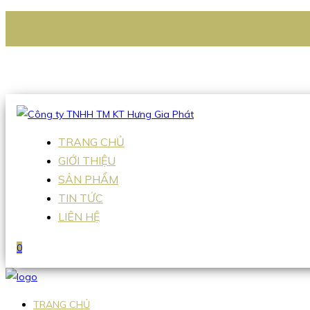
CÔNG TY TNHH TM KT HƯNG GIA PHÁT
Hotline
:
0938 336 079
Email
:
Sales2@hgpvietnam.com
TRANG CHỦ
GIỚI THIỆU
SẢN PHẨM
TIN TỨC
LIÊN HỆ
0
TRANG CHỦ