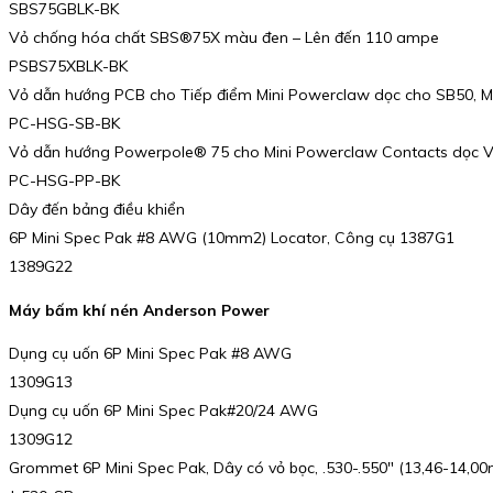
SBS75GBLK-BK
Vỏ chống hóa chất SBS®75X màu đen – Lên đến 110 ampe
PSBS75XBLK-BK
Vỏ dẫn hướng PCB cho Tiếp điểm Mini Powerclaw dọc cho SB50, 
PC-HSG-SB-BK
Vỏ dẫn hướng Powerpole® 75 cho Mini Powerclaw Contacts dọc 
PC-HSG-PP-BK
Dây đến bảng điều khiển
6P Mini Spec Pak #8 AWG (10mm2) Locator, Công cụ 1387G1
1389G22
Máy bấm khí nén Anderson Power
Dụng cụ uốn 6P Mini Spec Pak #8 AWG
1309G13
Dụng cụ uốn 6P Mini Spec Pak#20/24 AWG
1309G12
Grommet 6P Mini Spec Pak, Dây có vỏ bọc, .530-.550″ (13,46-14,0