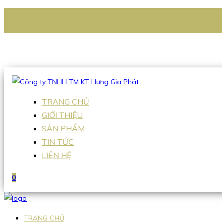
CÔNG TY TNHH TM KT HƯNG GIA PHÁT
Hotline
:
0938 336 079
Email
:
Sales2@hgpvietnam.com
TRANG CHỦ
GIỚI THIỆU
SẢN PHẨM
TIN TỨC
LIÊN HỆ
0
TRANG CHỦ