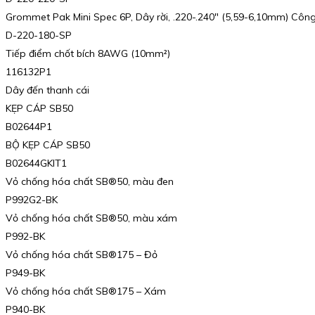
Grommet Pak Mini Spec 6P, Dây rời, .220-.240″ (5,59-6,10mm) Công
D-220-180-SP
Tiếp điểm chốt bích 8AWG (10mm²)
116132P1
Dây đến thanh cái
KẸP CÁP SB50
B02644P1
BỘ KẸP CÁP SB50
B02644GKIT1
Vỏ chống hóa chất SB®50, màu đen
P992G2-BK
Vỏ chống hóa chất SB®50, màu xám
P992-BK
Vỏ chống hóa chất SB®175 – Đỏ
P949-BK
Vỏ chống hóa chất SB®175 – Xám
P940-BK