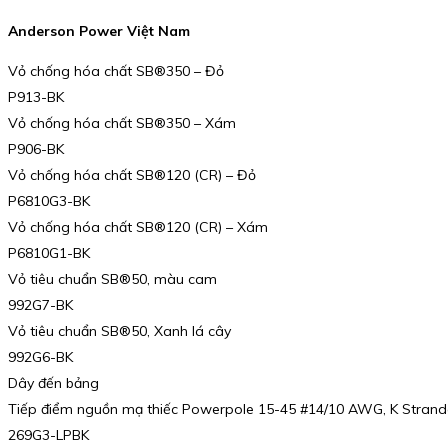
Anderson Power Việt Nam
Vỏ chống hóa chất SB®350 – Đỏ
P913-BK
Vỏ chống hóa chất SB®350 – Xám
P906-BK
Vỏ chống hóa chất SB®120 (CR) – Đỏ
P6810G3-BK
Vỏ chống hóa chất SB®120 (CR) – Xám
P6810G1-BK
Vỏ tiêu chuẩn SB®50, màu cam
992G7-BK
Vỏ tiêu chuẩn SB®50, Xanh lá cây
992G6-BK
Dây đến bảng
Tiếp điểm nguồn mạ thiếc Powerpole 15-45 #14/10 AWG, K Strande
269G3-LPBK