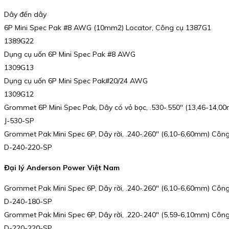
Dây đến dây
6P Mini Spec Pak #8 AWG (10mm2) Locator, Công cụ 1387G1
1389G22
Dụng cụ uốn 6P Mini Spec Pak #8 AWG
1309G13
Dụng cụ uốn 6P Mini Spec Pak#20/24 AWG
1309G12
Grommet 6P Mini Spec Pak, Dây có vỏ bọc, .530-.550″ (13,46-14,0
J-530-SP
Grommet Pak Mini Spec 6P, Dây rời, .240-.260″ (6,10-6,60mm) Công
D-240-220-SP
Đại lý Anderson Power Việt Nam
Grommet Pak Mini Spec 6P, Dây rời, .240-.260″ (6,10-6,60mm) Công
D-240-180-SP
Grommet Pak Mini Spec 6P, Dây rời, .220-.240″ (5,59-6,10mm) Công
D-220-220-SP