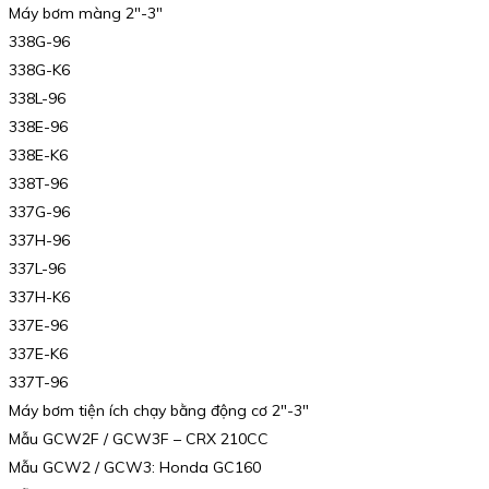
Máy bơm màng 2″-3″
338G-96
338G-K6
338L-96
338E-96
338E-K6
338T-96
337G-96
337H-96
337L-96
337H-K6
337E-96
337E-K6
337T-96
Máy bơm tiện ích chạy bằng động cơ 2″-3″
Mẫu GCW2F / GCW3F – CRX 210CC
Mẫu GCW2 / GCW3: Honda GC160