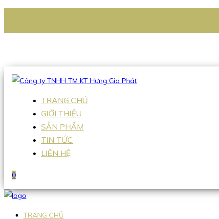
CÔNG TY TNHH TM KT HƯNG GIA PHÁT
Hotline
:
0938 336 079
Email
:
Sales2@hgpvietnam.com
TRANG CHỦ
GIỚI THIỆU
SẢN PHẨM
TIN TỨC
LIÊN HỆ
0
TRANG CHỦ