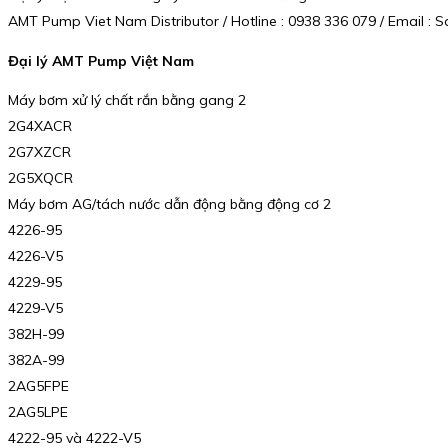
AMT Pump Viet Nam Distributor / Hotline : 0938 336 079 / Email 
Đại lý AMT Pump Việt Nam
Máy bơm xử lý chất rắn bằng gang 2
2G4XACR
2G7XZCR
2G5XQCR
Máy bơm AG/tách nước dẫn động bằng động cơ 2
4226-95
4226-V5
4229-95
4229-V5
382H-99
382A-99
2AG5FPE
2AG5LPE
4222-95 và 4222-V5