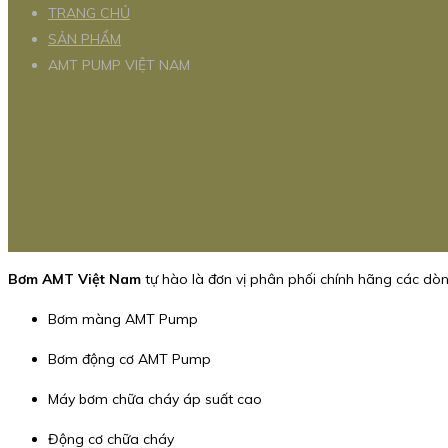
TRANG CHỦ
SẢN PHẨM
AMT PUMP VIỆT NAM
Bơm AMT Việt Nam
tự hào là đơn vị phân phối chính hãng các dò
Bơm màng AMT Pump
Bơm động cơ AMT Pump
Máy bơm chữa cháy áp suất cao
Động cơ chữa cháy