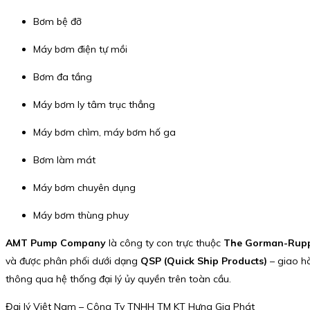
Bơm bệ đỡ
Máy bơm điện tự mồi
Bơm đa tầng
Máy bơm ly tâm trục thẳng
Máy bơm chìm, máy bơm hố ga
Bơm làm mát
Máy bơm chuyên dụng
Máy bơm thùng phuy
AMT Pump Company
là công ty con trực thuộc
The Gorman-Rup
và được phân phối dưới dạng
QSP (Quick Ship Products)
– giao h
thông qua hệ thống đại lý ủy quyền trên toàn cầu.
Đại lý Việt Nam – Công Ty TNHH TM KT Hưng Gia Phát