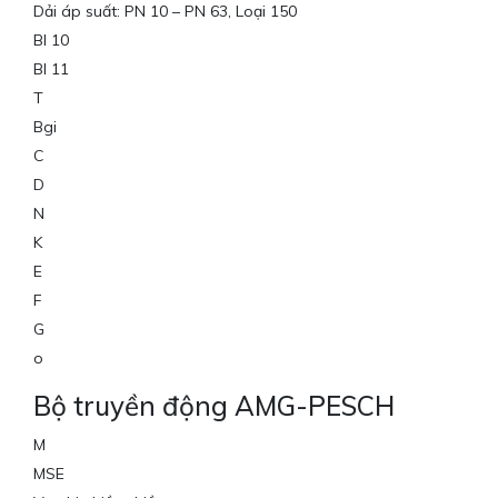
Dải áp suất: PN 10 – PN 63, Loại 150
BI 10
BI 11
T
Bgi
C
D
N
K
E
F
G
o
Bộ truyền động AMG-PESCH
M
MSE