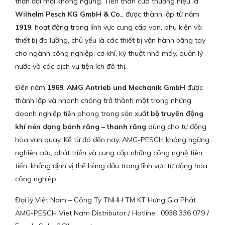
thần đổi mới không ngừng. Tiền thân của thương hiệu là
Wilhelm Pesch KG GmbH & Co.
, được thành lập từ năm
1919
, hoạt động trong lĩnh vực cung cấp van, phụ kiện và
thiết bị đo lường, chủ yếu là các thiết bị vận hành bằng tay
cho ngành công nghiệp, cơ khí, kỹ thuật nhà máy, quản lý
nước và các dịch vụ tiện ích đô thị.
Đến năm
1969
,
AMG Antrieb und Mechanik GmbH
được
thành lập và nhanh chóng trở thành một trong những
doanh nghiệp tiên phong trong sản xuất
bộ truyền động
khí nén dạng bánh răng – thanh răng
dùng cho tự động
hóa van quay. Kể từ đó đến nay, AMG-PESCH không ngừng
nghiên cứu, phát triển và cung cấp những công nghệ tiên
tiến, khẳng định vị thế hàng đầu trong lĩnh vực tự động hóa
công nghiệp.
Đại lý Việt Nam – Công Ty TNHH TM KT Hưng Gia Phát
AMG-PESCH Viet Nam Distributor / Hotline : 0938 336 079 /