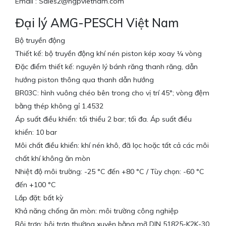
Email : Sales2@hgpvietnam.com
Đại lý AMG-PESCH Việt Nam
Bộ truyền động
Thiết kế: bộ truyền động khí nén piston kép xoay ¼ vòng
Đặc điểm thiết kế: nguyên lý bánh răng thanh răng, dẫn
hướng piston thông qua thanh dẫn hướng
BR03C: hình vuông chéo bên trong cho vị trí 45°; vòng đệm
bằng thép không gỉ 1.4532
Áp suất điều khiển: tối thiểu 2 bar; tối đa. Áp suất điều
khiển: 10 bar
Môi chất điều khiển: khí nén khô, đã lọc hoặc tất cả các môi
chất khí không ăn mòn
Nhiệt độ môi trường: -25 °C đến +80 °C / Tùy chọn: -60 °C
đến +100 °C
Lắp đặt: bất kỳ
Khả năng chống ăn mòn: môi trường công nghiệp
Bôi trơn: bôi trơn thường xuyên bằng mỡ DIN 51825-K2K-30