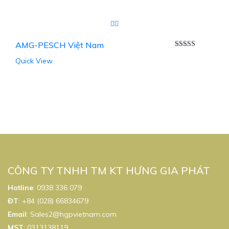
AMG-PESCH Việt Nam
Được xếp
Quick View
hạng
5.00
5
sao
CÔNG TY TNHH TM KT HƯNG GIA PHÁT
Hotline
:
0938 336 079
ĐT
:
+84 (028) 66834679
Email
:
Sales2@hgpvietnam.com
MST
:
0313138119