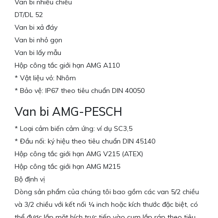
Van bi nhiều chiều
DT/DL 52
Van bi xả đáy
Van bi nhỏ gọn
Van bi lấy mẫu
Hộp công tắc giới hạn AMG A110
* Vật liệu vỏ: Nhôm
* Bảo vệ: IP67 theo tiêu chuẩn DIN 40050
Van bi AMG-PESCH
* Loại cảm biến cảm ứng: ví dụ SC3,5
* Đầu nối: ký hiệu theo tiêu chuẩn DIN 45140
Hộp công tắc giới hạn AMG V215 (ATEX)
Hộp công tắc giới hạn AMG M215
Bộ định vị
Dòng sản phẩm của chúng tôi bao gồm các van 5/2 chiều
và 3/2 chiều với kết nối ¼ inch hoặc kích thước đặc biệt, có
thể được lắp mặt bích trực tiếp vào cụm lắp ráp theo tiêu