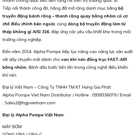
nhanh chóng được biết đến rộng rãi trên thị trường quốc tế.
Tiếp nối thành công đó, hãng đã mở rộng danh mục bằng
bộ
truyền động bánh răng – thanh răng quay bằng nhôm có cơ
chế điều chỉnh bên ngoài
, cùng
dòng bộ truyền động làm từ
thép không gỉ AISI 316
, đáp ứng các yêu cầu khắt khe trong môi
trường công nghiệp.
Đến năm 2014, Alpha Pompe tiếp tục nâng cao năng lực sản xuất
với dây chuyền mới dành cho
van khí nén đồng trục FAST-AIR
bằng nhôm
, đánh dấu bước tiến lớn trong công nghệ điều khiển
khí nén.
Đại lý Việt Nam – Công Ty TNHH TM KT Hưng Gia Phát
Alpha Pompe Viet Nam Distributor / Hotline : 0938336079 / Email
: Sales2@hgpvietnam.com
Đại lý Alpha Pompe Việt Nam
MÁY BƠM
DÒNG ORA / ORA-C