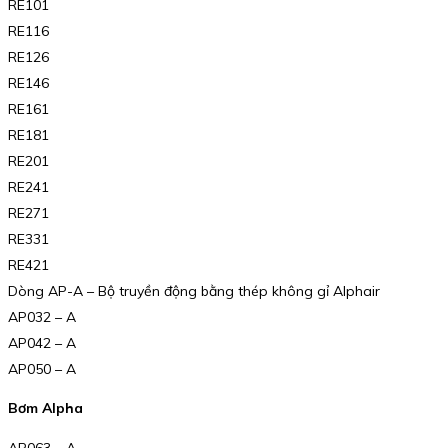
RE101
RE116
RE126
RE146
RE161
RE181
RE201
RE241
RE271
RE331
RE421
Dòng AP-A – Bộ truyền động bằng thép không gỉ Alphair
AP032 – A
AP042 – A
AP050 – A
Bơm Alpha
AP063 – A