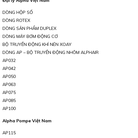
Đại lý Alpha Việt Nam
DÒNG HỘP SỐ
DÒNG ROTEX
DÒNG SẢN PHẨM DUPLEX
DÒNG MÁY BƠM ĐỘNG CƠ
BỘ TRUYỀN ĐỘNG KHÍ NÉN XOAY
DÒNG AP – BỘ TRUYỀN ĐỘNG NHÔM ALPHAIR
AP032
AP042
AP050
AP063
AP075
AP085
AP100
Alpha Pompe Việt Nam
AP115