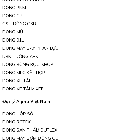
DÒNG PNM
DÒNG CR
CS – DÒNG CSB
DÒNG MŨ
DÒNG 01L
DÒNG MÁY BAY PHẢN LỰC
DRK – DÒNG ARK
DÒNG RÒNG RỌC-KHỚP
DÒNG MEC KẾT HỢP
DÒNG XE TẢI
DÒNG XE TẢI MIXER
Đại lý Alpha Việt Nam
DÒNG HỘP SỐ
DÒNG ROTEX
DÒNG SẢN PHẨM DUPLEX
DÒNG MÁY BƠM ĐỘNG CƠ