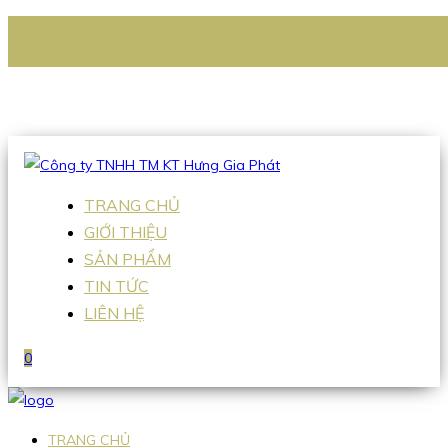
CÔNG TY TNHH TM KT HƯNG GIA PHÁT
Hotline
:
0938 336 079
Email
:
Sales2@hgpvietnam.com
TRANG CHỦ
GIỚI THIỆU
SẢN PHẨM
TIN TỨC
LIÊN HỆ
0
TRANG CHỦ