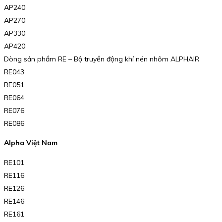
AP240
AP270
AP330
AP420
Dòng sản phẩm RE – Bộ truyền động khí nén nhôm ALPHAIR
RE043
RE051
RE064
RE076
RE086
Alpha Việt Nam
RE101
RE116
RE126
RE146
RE161