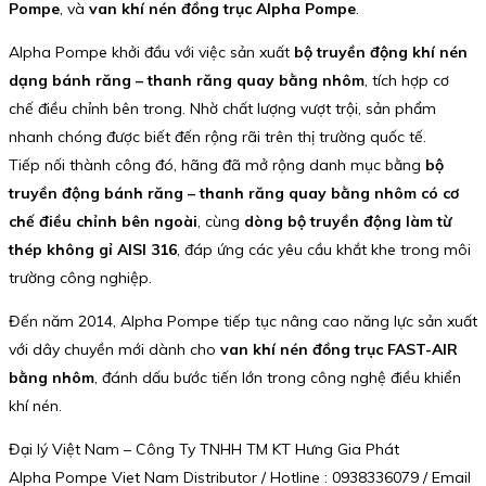
Pompe
, và
van khí nén đồng trục Alpha Pompe
.
Alpha Pompe khởi đầu với việc sản xuất
bộ truyền động khí nén
dạng bánh răng – thanh răng quay bằng nhôm
, tích hợp cơ
chế điều chỉnh bên trong. Nhờ chất lượng vượt trội, sản phẩm
nhanh chóng được biết đến rộng rãi trên thị trường quốc tế.
Tiếp nối thành công đó, hãng đã mở rộng danh mục bằng
bộ
truyền động bánh răng – thanh răng quay bằng nhôm có cơ
chế điều chỉnh bên ngoài
, cùng
dòng bộ truyền động làm từ
thép không gỉ AISI 316
, đáp ứng các yêu cầu khắt khe trong môi
trường công nghiệp.
Đến năm 2014, Alpha Pompe tiếp tục nâng cao năng lực sản xuất
với dây chuyền mới dành cho
van khí nén đồng trục FAST-AIR
bằng nhôm
, đánh dấu bước tiến lớn trong công nghệ điều khiển
khí nén.
Đại lý Việt Nam – Công Ty TNHH TM KT Hưng Gia Phát
Alpha Pompe Viet Nam Distributor / Hotline : 0938336079 / Email