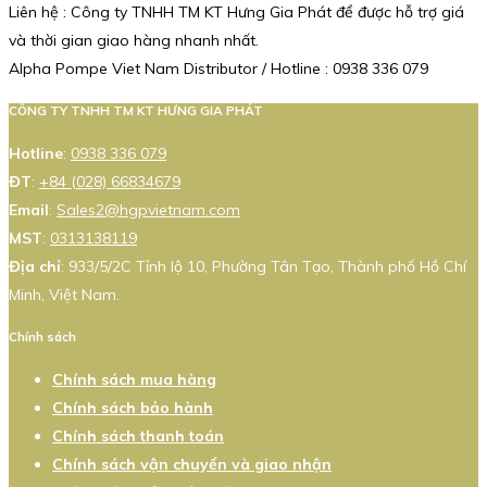
Liên hệ : Công ty TNHH TM KT Hưng Gia Phát để được hỗ trợ giá
và thời gian giao hàng nhanh nhất.
Alpha Pompe Viet Nam Distributor / Hotline : 0938 336 079
CÔNG TY TNHH TM KT HƯNG GIA PHÁT
Hotline
:
0938 336 079
ĐT
:
+84 (028) 66834679
Email
:
Sales2@hgpvietnam.com
MST
:
0313138119
Địa chỉ
: 933/5/2C Tỉnh lộ 10, Phường Tân Tạo, Thành phố Hồ Chí
Minh, Việt Nam.
Chính sách
Chính sách mua hàng
Chính sách bảo hành
Chính sách thanh toán
Chính sách vận chuyển và giao nhận