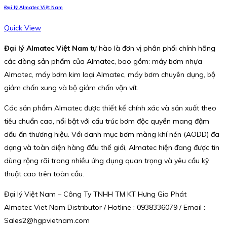
Đại lý Almatec Việt Nam
Quick View
Đại lý Almatec Việt Nam
tự hào là đơn vị phân phối chính hãng
các dòng sản phẩm của Almatec, bao gồm: máy bơm nhựa
Almatec, máy bơm kim loại Almatec, máy bơm chuyên dụng, bộ
giảm chấn xung và bộ giảm chấn vặn vít.
Các sản phẩm Almatec được thiết kế chính xác và sản xuất theo
tiêu chuẩn cao, nổi bật với cấu trúc bơm độc quyền mang đậm
dấu ấn thương hiệu. Với danh mục bơm màng khí nén (AODD) đa
dạng và toàn diện hàng đầu thế giới, Almatec hiện đang được tin
dùng rộng rãi trong nhiều ứng dụng quan trọng và yêu cầu kỹ
thuật cao trên toàn cầu.
Đại lý Việt Nam – Công Ty TNHH TM KT Hưng Gia Phát
Almatec Viet Nam Distributor / Hotline : 0938336079 / Email :
Sales2@hgpvietnam.com