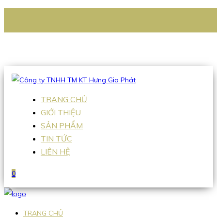
CÔNG TY TNHH TM KT HƯNG GIA PHÁT
Hotline
:
0938 336 079
Email
:
Sales2@hgpvietnam.com
TRANG CHỦ
GIỚI THIỆU
SẢN PHẨM
TIN TỨC
LIÊN HỆ
0
TRANG CHỦ