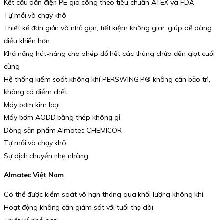
Kết cấu dẫn điện PE gia công theo tiêu chuẩn ATEX và FDA
Tự mồi và chạy khô
Thiết kế đơn giản và nhỏ gọn, tiết kiệm không gian giúp dễ dàng
điều khiển hơn
Khả năng hút-nâng cho phép đổ hết các thùng chứa đến giọt cuối
cùng
Hệ thống kiểm soát không khí PERSWING P® không cần bảo trì,
không có điểm chết
Máy bơm kim loại
Máy bơm AODD bằng thép không gỉ
Dòng sản phẩm Almatec CHEMICOR
Tự mồi và chạy khô
Sự dịch chuyển nhẹ nhàng
Almatec Việt Nam
Có thể được kiểm soát vô hạn thông qua khối lượng không khí
Hoạt động không cần giám sát với tuổi thọ dài
Thiết kế nhỏ gọn