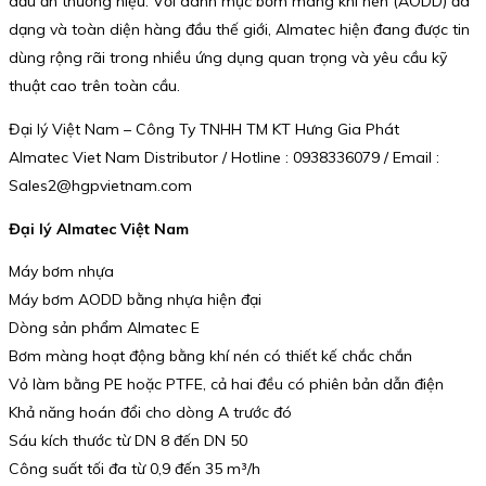
dấu ấn thương hiệu. Với danh mục bơm màng khí nén (AODD) đa
dạng và toàn diện hàng đầu thế giới, Almatec hiện đang được tin
dùng rộng rãi trong nhiều ứng dụng quan trọng và yêu cầu kỹ
thuật cao trên toàn cầu.
Đại lý Việt Nam – Công Ty TNHH TM KT Hưng Gia Phát
Almatec Viet Nam Distributor / Hotline : 0938336079 / Email :
Sales2@hgpvietnam.com
Đại lý Almatec Việt Nam
Máy bơm nhựa
Máy bơm AODD bằng nhựa hiện đại
Dòng sản phẩm Almatec E
Bơm màng hoạt động bằng khí nén có thiết kế chắc chắn
Vỏ làm bằng PE hoặc PTFE, cả hai đều có phiên bản dẫn điện
Khả năng hoán đổi cho dòng A trước đó
Sáu kích thước từ DN 8 đến DN 50
Công suất tối đa từ 0,9 đến 35 m³/h