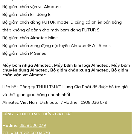
Bộ giảm chấn vặn vít Almatec
Bộ giảm chấn ET dòng E
Bộ giảm chấn dòng FUTUR model D cũng có phiên bản bằng
thép không gỉ dành cho máy bơm dòng FUTUR S.
Bộ giảm chấn Almatec Inline
Bộ giảm chấn xung động nội tuyến Almatec® AT Series
Bộ giảm chấn P Series
Máy bơm nhựa Almatec , Máy bơm kim loại Almatec , Máy bơm
chuyên dụng Almatec , Bộ giảm chấn xung Almatec , Bộ giảm
chấn vặn vít Almatec
Liên hệ : Công ty TNHH TM KT Hưng Gia Phát để được hỗ trợ giá
và thời gian giao hàng nhanh nhất.
Almatec Viet Nam Distributor / Hotline : 0938 336 079
CÔNG TY TNHH TM KT HƯNG GIA PHÁT
Hotline
:
0938 336 079
ĐT
:
+84 (028) 66834679