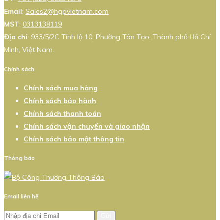
Email
:
Sales2@hgpvietnam.com
MST
:
0313138119
Địa chỉ
: 933/5/2C Tỉnh lộ 10, Phường Tân Tạo, Thành phố Hồ Chí
Minh, Việt Nam.
Chính sách
Chính sách mua hàng
Chính sách bảo hành
Chính sách thanh toán
Chính sách vận chuyển và giao nhận
Chính sách bảo mật thông tin
Thông báo
Email liên hệ
Gửi