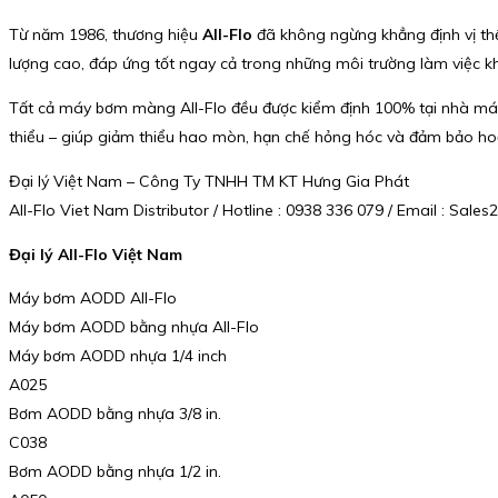
Từ năm 1986, thương hiệu
All-Flo
đã không ngừng khẳng định vị thế
lượng cao, đáp ứng tốt ngay cả trong những môi trường làm việc kh
Tất cả máy bơm màng All-Flo đều được kiểm định 100% tại nhà máy 
thiểu – giúp giảm thiểu hao mòn, hạn chế hỏng hóc và đảm bảo hoạt
Đại lý Việt Nam – Công Ty TNHH TM KT Hưng Gia Phát
All-Flo Viet Nam Distributor / Hotline : 0938 336 079 / Email : Sa
Đại lý All-Flo Việt Nam
Máy bơm AODD All-Flo
Máy bơm AODD bằng nhựa All-Flo
Máy bơm AODD nhựa 1/4 inch
A025
Bơm AODD bằng nhựa 3/8 in.
C038
Bơm AODD bằng nhựa 1/2 in.