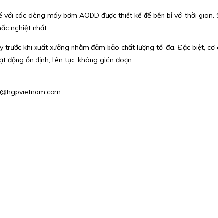
 với các dòng máy bơm AODD được thiết kế để bền bỉ với thời gian. S
ắc nghiệt nhất.
trước khi xuất xưởng nhằm đảm bảo chất lượng tối đa. Đặc biệt, cơ c
 động ổn định, liên tục, không gián đoạn.
les2@hgpvietnam.com