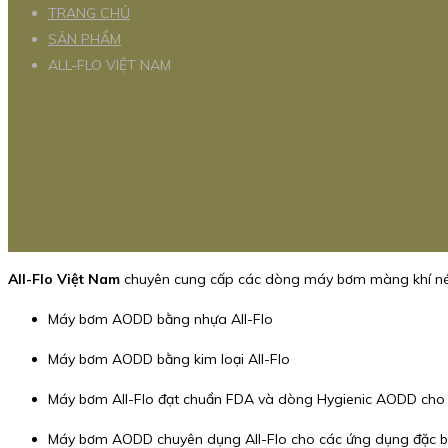
TRANG CHỦ
SẢN PHẨM
ALL-FLO VIỆT NAM
All-Flo Việt Nam
chuyên cung cấp các dòng máy bơm màng khí né
Máy bơm AODD bằng nhựa All-Flo
Máy bơm AODD bằng kim loại All-Flo
Máy bơm All-Flo đạt chuẩn FDA và dòng Hygienic AODD ch
Máy bơm AODD chuyên dụng All-Flo cho các ứng dụng đặc b