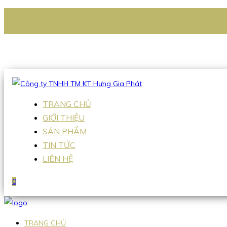
CÔNG TY TNHH TM KT HƯNG GIA PHÁT
Hotline
:
0938 336 079
Email
:
Sales2@hgpvietnam.com
TRANG CHỦ
GIỚI THIỆU
SẢN PHẨM
TIN TỨC
LIÊN HỆ
0
TRANG CHỦ