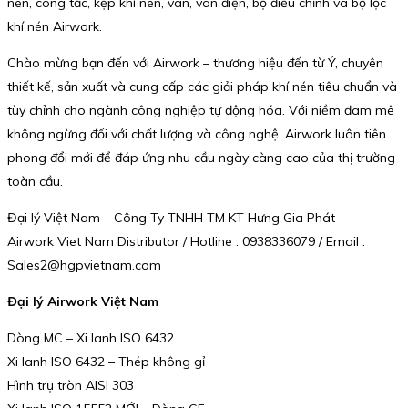
nén, công tắc, kẹp khí nén, van, van điện, bộ điều chỉnh và bộ lọc
khí nén Airwork.
Chào mừng bạn đến với Airwork – thương hiệu đến từ Ý, chuyên
thiết kế, sản xuất và cung cấp các giải pháp khí nén tiêu chuẩn và
tùy chỉnh cho ngành công nghiệp tự động hóa. Với niềm đam mê
không ngừng đối với chất lượng và công nghệ, Airwork luôn tiên
phong đổi mới để đáp ứng nhu cầu ngày càng cao của thị trường
toàn cầu.
Đại lý Việt Nam – Công Ty TNHH TM KT Hưng Gia Phát
Airwork Viet Nam Distributor / Hotline : 0938336079 / Email :
Sales2@hgpvietnam.com
Đại lý Airwork Việt Nam
Dòng MC – Xi lanh ISO 6432
Xi lanh ISO 6432 – Thép không gỉ
Hình trụ tròn AISI 303