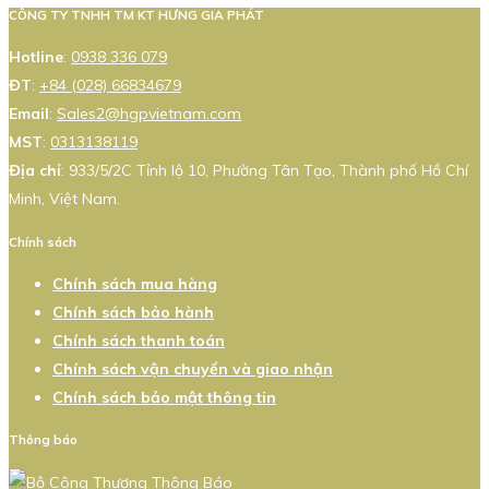
CÔNG TY TNHH TM KT HƯNG GIA PHÁT
Hotline
:
0938 336 079
ĐT
:
+84 (028) 66834679
Email
:
Sales2@hgpvietnam.com
MST
:
0313138119
Địa chỉ
: 933/5/2C Tỉnh lộ 10, Phường Tân Tạo, Thành phố Hồ Chí
Minh, Việt Nam.
Chính sách
Chính sách mua hàng
Chính sách bảo hành
Chính sách thanh toán
Chính sách vận chuyển và giao nhận
Chính sách bảo mật thông tin
Thông báo