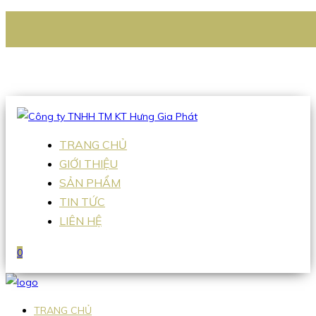
CÔNG TY TNHH TM KT HƯNG GIA PHÁT
Hotline
:
0938 336 079
Email
:
Sales2@hgpvietnam.com
TRANG CHỦ
GIỚI THIỆU
SẢN PHẨM
TIN TỨC
LIÊN HỆ
0
TRANG CHỦ