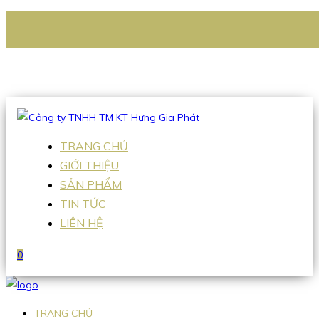
CÔNG TY TNHH TM KT HƯNG GIA PHÁT
Hotline
:
0938 336 079
Email
:
Sales2@hgpvietnam.com
TRANG CHỦ
GIỚI THIỆU
SẢN PHẨM
TIN TỨC
LIÊN HỆ
0
TRANG CHỦ