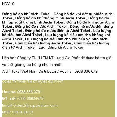
NDV10
Đồng hồ đo khí Aichi Tokei , Đồng hồ đo khí đốt tự nhiên Aichi
Tokei , Đồng hồ đo khí thông minh Aichi Tokei , Đồng hồ đo
khí áp suất trung bình Aichi Tokei , Đồng hồ đo khí quay Aichi
Tokei , Đồng hồ đo nước Aichi Tokei , Đồng hồ nước dân dụng
Aichi Tokei , Đồng hồ đo nước điện từ Aichi Tokei , Lưu lượng
kế siêu âm Aichi Tokei , Lưu lượng kế siêu âm cho không khí
Aichi Tokei , Lưu lượng kế siêu âm cho khí nén và nitơ Aichi
Tokei , Cảm biến lưu lượng Aichi Tokei , Cảm biến lưu lượng
điện từ Aichi Tokei , Lưu lượng kế Aichi Tokei
Liên hệ : Công ty TNHH TM KT Hưng Gia Phát để được hỗ trợ giá
và thời gian giao hàng nhanh nhất.
Aichi Tokei Viet Nam Distributor / Hotline : 0938 336 079
CÔNG TY TNHH TM KT HƯNG GIA PHÁT
Hotline
:
0938 336 079
ĐT
:
+84 (028) 66834679
Email
:
Sales2@hgpvietnam.com
MST
:
0313138119