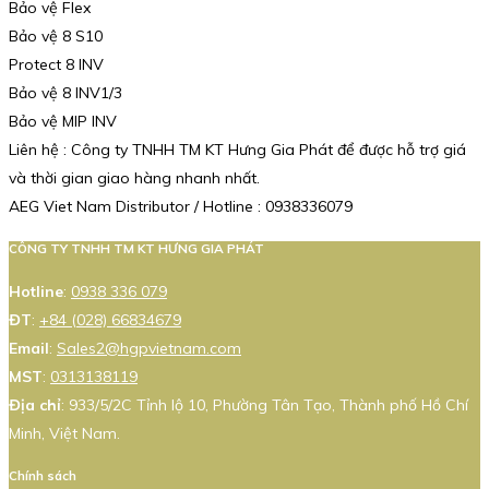
Bảo vệ Flex
Bảo vệ 8 S10
Protect 8 INV
Bảo vệ 8 INV1/3
Bảo vệ MIP INV
Liên hệ : Công ty TNHH TM KT Hưng Gia Phát để được hỗ trợ giá
và thời gian giao hàng nhanh nhất.
AEG Viet Nam Distributor / Hotline : 0938336079
CÔNG TY TNHH TM KT HƯNG GIA PHÁT
Hotline
:
0938 336 079
ĐT
:
+84 (028) 66834679
Email
:
Sales2@hgpvietnam.com
MST
:
0313138119
Địa chỉ
: 933/5/2C Tỉnh lộ 10, Phường Tân Tạo, Thành phố Hồ Chí
Minh, Việt Nam.
Chính sách