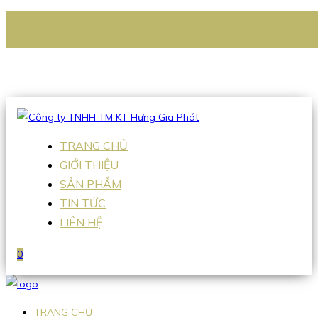
CÔNG TY TNHH TM KT HƯNG GIA PHÁT
Hotline
:
0938 336 079
Email
:
Sales2@hgpvietnam.com
TRANG CHỦ
GIỚI THIỆU
SẢN PHẨM
TIN TỨC
LIÊN HỆ
0
TRANG CHỦ