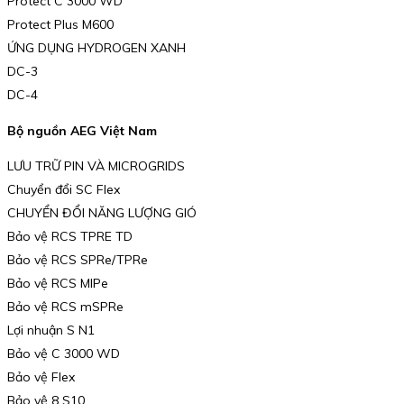
Protect C 3000 WD
Protect Plus M600
ỨNG DỤNG HYDROGEN XANH
DC-3
DC-4
Bộ nguồn AEG Việt Nam
LƯU TRỮ PIN VÀ MICROGRIDS
Chuyển đổi SC Flex
CHUYỂN ĐỔI NĂNG LƯỢNG GIÓ
Bảo vệ RCS TPRE TD
Bảo vệ RCS SPRe/TPRe
Bảo vệ RCS MIPe
Bảo vệ RCS mSPRe
Lợi nhuận S N1
Bảo vệ C 3000 WD
Bảo vệ Flex
Bảo vệ 8 S10