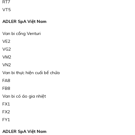
RT7
VT5
ADLER SpA Việt Nam
Van bi cổng Venturi
VE2
VG2
VM2
VN2
Van bi thực hiện cuối bể chứa
FA8
FB8
Van bi có áo gia nhiệt
FX1
FX2
FY1
ADLER SpA Việt Nam