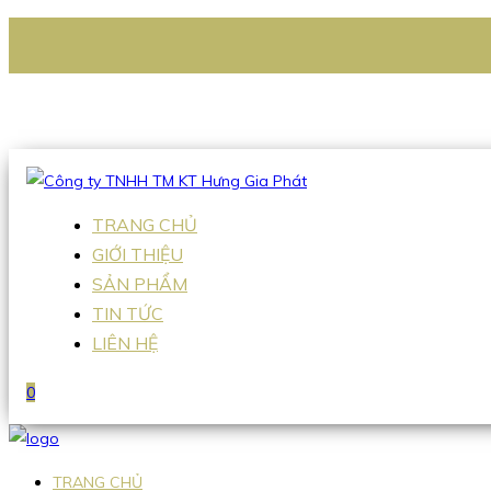
CÔNG TY TNHH TM KT HƯNG GIA PHÁT
Hotline
:
0938 336 079
Email
:
Sales2@hgpvietnam.com
TRANG CHỦ
GIỚI THIỆU
SẢN PHẨM
TIN TỨC
LIÊN HỆ
0
TRANG CHỦ