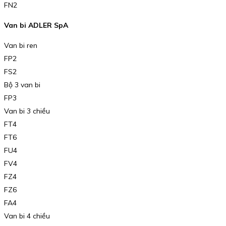
FN2
Van bi ADLER SpA
Van bi ren
FP2
FS2
Bộ 3 van bi
FP3
Van bi 3 chiều
FT4
FT6
FU4
FV4
FZ4
FZ6
FA4
Van bi 4 chiều