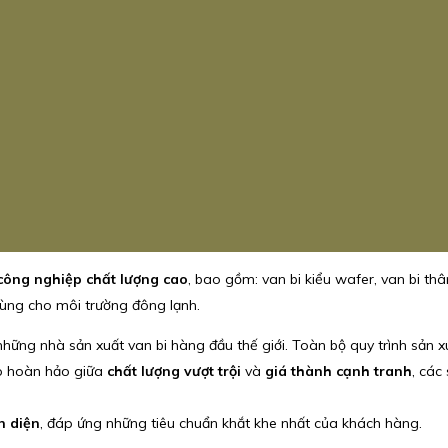
công nghiệp chất lượng cao
, bao gồm: van bi kiểu wafer, van bi thân 
 dùng cho môi trường đông lạnh.
ững nhà sản xuất van bi hàng đầu thế giới. Toàn bộ quy trình sản xu
ợp hoàn hảo giữa
chất lượng vượt trội
và
giá thành cạnh tranh
, các
n diện
, đáp ứng những tiêu chuẩn khắt khe nhất của khách hàng.