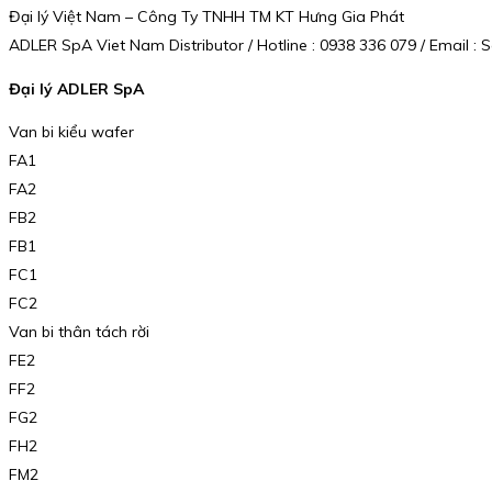
Đại lý Việt Nam – Công Ty TNHH TM KT Hưng Gia Phát
ADLER SpA Viet Nam Distributor / Hotline : 0938 336 079 / Email
Đại lý ADLER SpA
Van bi kiểu wafer
FA1
FA2
FB2
FB1
FC1
FC2
Van bi thân tách rời
FE2
FF2
FG2
FH2
FM2