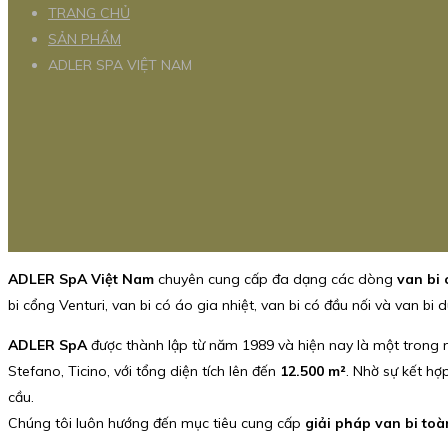
TRANG CHỦ
SẢN PHẨM
ADLER SPA VIỆT NAM
ADLER SpA Việt Nam
chuyên cung cấp đa dạng các dòng
van bi 
bi cổng Venturi, van bi có áo gia nhiệt, van bi có đầu nối và van bi
ADLER SpA
được thành lập từ năm 1989 và hiện nay là một trong nh
Stefano, Ticino, với tổng diện tích lên đến
12.500 m²
. Nhờ sự kết h
cầu.
Chúng tôi luôn hướng đến mục tiêu cung cấp
giải pháp van bi toà