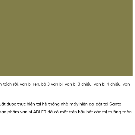
tách rời, van bi ren, bộ 3 van bi, van bi 3 chiều, van bi 4 chiều, van
ất được thực hiện tại hệ thống nhà máy hiện đại đặt tại Santo
 sản phẩm van bi ADLER đã có mặt trên hầu hết các thị trường toàn