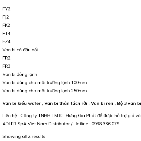
FY2
FJ2
FK2
FT4
FZ4
Van bi có đầu nối
FR2
FR3
Van bi đông lạnh
Van bi dùng cho môi trường lạnh 100mm
Van bi dùng cho môi trường lạnh 250mm
Van bi kiểu wafer , Van bi thân tách rời , Van bi ren , Bộ 3 van b
Liên hệ : Công ty TNHH TM KT Hưng Gia Phát để được hỗ trợ giá và
ADLER SpA Viet Nam Distributor / Hotline : 0938 336 079
Showing all 2 results