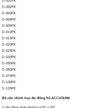
D-001PK
D-002PK
D-003PK
D-004PK
D-005PK
D-010PK
D-015PK
D-020PK
D-025PK
D-030PK
D-050PK
D-060PK
D-075PK
D-100PK
D-125PK
Bộ căn chỉnh trục đo đồng hồ ACCUSHIM
Cuộn Shim thép không gỉ 6″ x 50″