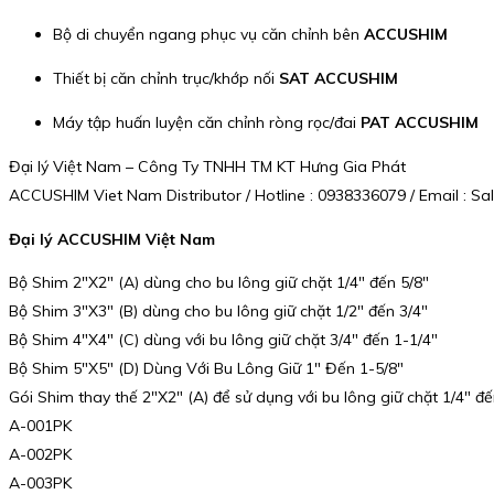
Bộ di chuyển ngang phục vụ căn chỉnh bên
ACCUSHIM
Thiết bị căn chỉnh trục/khớp nối
SAT ACCUSHIM
Máy tập huấn luyện căn chỉnh ròng rọc/đai
PAT ACCUSHIM
Đại lý Việt Nam – Công Ty TNHH TM KT Hưng Gia Phát
ACCUSHIM Viet Nam Distributor / Hotline : 0938336079 / Email :
Đại lý ACCUSHIM Việt Nam
Bộ Shim 2″X2″ (A) dùng cho bu lông giữ chặt 1/4″ đến 5/8″
Bộ Shim 3″X3″ (B) dùng cho bu lông giữ chặt 1/2″ đến 3/4″
Bộ Shim 4″X4″ (C) dùng với bu lông giữ chặt 3/4″ đến 1-1/4″
Bộ Shim 5″X5″ (D) Dùng Với Bu Lông Giữ 1″ Đến 1-5/8″
Gói Shim thay thế 2″X2″ (A) để sử dụng với bu lông giữ chặt 1/4″ đế
A-001PK
A-002PK
A-003PK