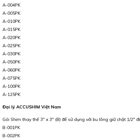
A-004PK
A-005PK
A-010PK
A-015PK
A-020PK
A-025PK
A-030PK
A-050PK
A-060PK
A-075PK
A-100PK
A-125PK
Đại lý ACCUSHIM Việt Nam
Gói Shim thay thế 3″ x 3″ (B) để sử dụng với bu lông giữ chặt 1/2″ đ
B-001PK
B-002PK