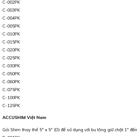
C-002PK
C-003PK
C-004PK
C-005PK
C-010PK
C-015PK
C-020PK
C-025PK
C-030PK
C-050PK
C-060PK
C-075PK
C-100PK
C-125PK
ACCUSHIM Việt Nam
Gói Shim thay thế 5″ x 5″ (D) để sử dụng với bu lông giữ chặt 1″ đến