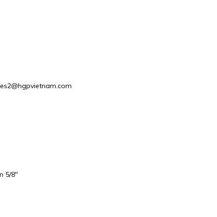
 Sales2@hgpvietnam.com
n 5/8″