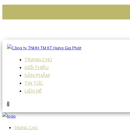
CÔNG TY TNHH TM KT HƯNG GIA PHÁT
Hotline
:
0938 336 079
Email
:
Sales2@hgpvietnam.com
TRANG CHỦ
GIỚI THIỆU
SẢN PHẨM
TIN TỨC
LIÊN HỆ
0
TRANG CHỦ