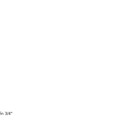
ến 3/4″