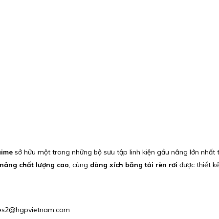
aime
sở hữu một trong những bộ sưu tập linh kiện gầu nâng lớn nhất t
 nâng chất lượng cao
, cùng
dòng xích băng tải rèn rơi
được thiết k
Sales2@hgpvietnam.com