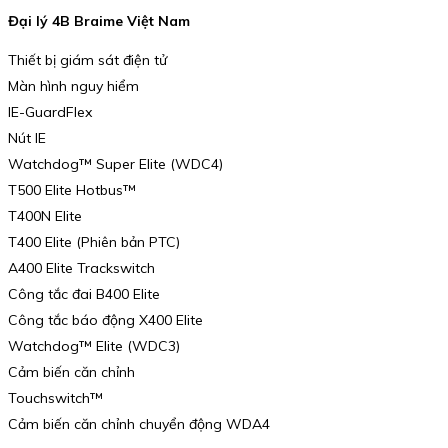
Đại lý 4B Braime Việt Nam
Thiết bị giám sát điện tử
Màn hình nguy hiểm
IE-GuardFlex
Nút IE
Watchdog™ Super Elite (WDC4)
T500 Elite Hotbus™
T400N Elite
T400 Elite (Phiên bản PTC)
A400 Elite Trackswitch
Công tắc đai B400 Elite
Công tắc báo động X400 Elite
Watchdog™ Elite (WDC3)
Cảm biến căn chỉnh
Touchswitch™
Cảm biến căn chỉnh chuyển động WDA4