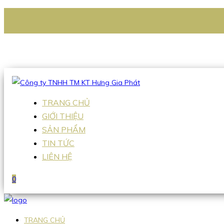
CÔNG TY TNHH TM KT HƯNG GIA PHÁT
Hotline
:
0938 336 079
Email
:
Sales2@hgpvietnam.com
TRANG CHỦ
GIỚI THIỆU
SẢN PHẨM
TIN TỨC
LIÊN HỆ
0
TRANG CHỦ