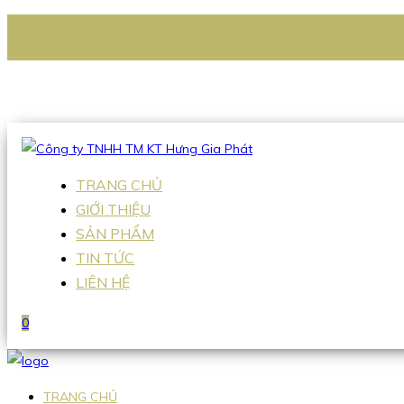
CÔNG TY TNHH TM KT HƯNG GIA PHÁT
Hotline
:
0938 336 079
Email
:
Sales2@hgpvietnam.com
TRANG CHỦ
GIỚI THIỆU
SẢN PHẨM
TIN TỨC
LIÊN HỆ
0
TRANG CHỦ