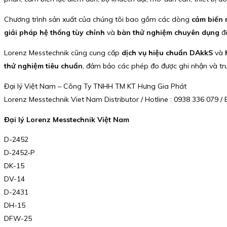
Chương trình sản xuất của chúng tôi bao gồm các dòng
cảm biến 
giải pháp hệ thống tùy chỉnh
và
bàn thử nghiệm chuyên dụng
để
Lorenz Messtechnik cũng cung cấp
dịch vụ hiệu chuẩn DAkkS
và
thử nghiệm tiêu chuẩn
, đảm bảo các phép đo được ghi nhận và truy
Đại lý Việt Nam – Công Ty TNHH TM KT Hưng Gia Phát
Lorenz Messtechnik Viet Nam Distributor / Hotline : 0938 336 079
Đại lý Lorenz Messtechnik Việt Nam
D-2452
D‑2452‑P
DK-15
DV-14
D-2431
DH-15
DFW-25