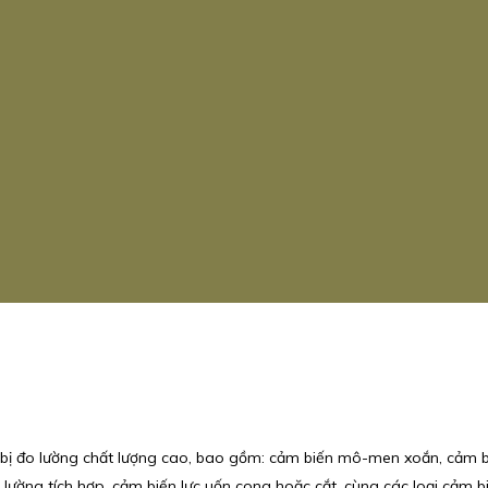
bị đo lường chất lượng cao, bao gồm: cảm biến mô-men xoắn, cảm bi
 lường tích hợp, cảm biến lực uốn cong hoặc cắt, cùng các loại cảm bi