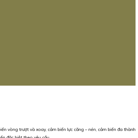
ến vòng trượt và xoay, cảm biến lực căng – nén, cảm biến đa thành
ến đặc biệt theo yêu cầu.