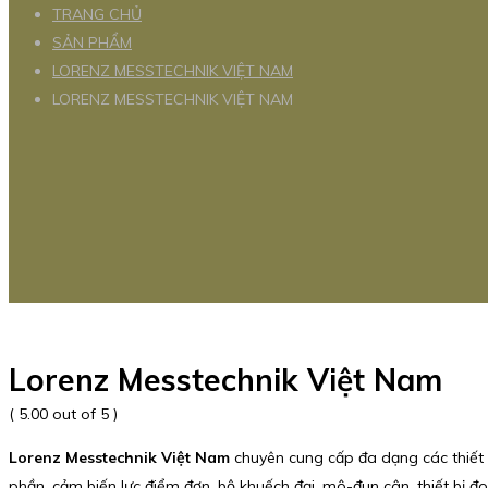
TRANG CHỦ
SẢN PHẨM
LORENZ MESSTECHNIK VIỆT NAM
LORENZ MESSTECHNIK VIỆT NAM
Lorenz Messtechnik Việt Nam
( 5.00 out of 5 )
Lorenz Messtechnik Việt Nam
chuyên cung cấp đa dạng các thiết 
phần, cảm biến lực điểm đơn, bộ khuếch đại, mô-đun cân, thiết bị đo