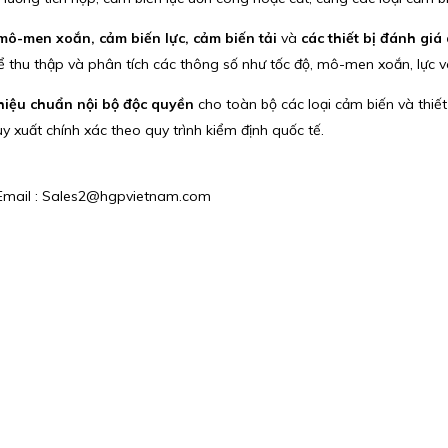
mô-men xoắn, cảm biến lực, cảm biến tải
và
các thiết bị đánh giá
 thu thập và phân tích các thông số như tốc độ, mô-men xoắn, lực và
hiệu chuẩn nội bộ độc quyền
cho toàn bộ các loại cảm biến và thiế
 xuất chính xác theo quy trình kiểm định quốc tế.
 / Email : Sales2@hgpvietnam.com