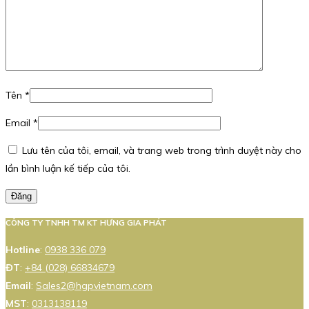
Tên
*
Email
*
Lưu tên của tôi, email, và trang web trong trình duyệt này cho
lần bình luận kế tiếp của tôi.
Đăng
CÔNG TY TNHH TM KT HƯNG GIA PHÁT
Hotline
:
0938 336 079
ĐT
:
+84 (028) 66834679
Email
:
Sales2@hgpvietnam.com
MST
:
0313138119