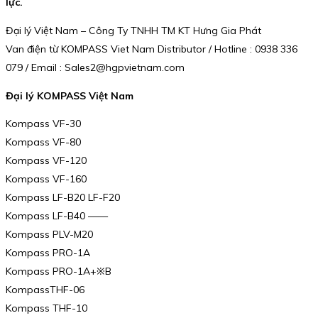
lực.
Đại lý Việt Nam – Công Ty TNHH TM KT Hưng Gia Phát
Van điện từ KOMPASS Viet Nam Distributor / Hotline : 0938 336
079 / Email : Sales2@hgpvietnam.com
Đại lý KOMPASS Việt Nam
Kompass VF-30
Kompass VF-80
Kompass VF-120
Kompass VF-160
Kompass LF-B20 LF-F20
Kompass LF-B40 ——
Kompass PLV-M20
Kompass PRO-1A
Kompass PRO-1A+※B
KompassTHF-06
Kompass THF-10