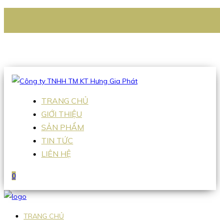
CÔNG TY TNHH TM KT HƯNG GIA PHÁT
Hotline
:
0938 336 079
Email
:
Sales2@hgpvietnam.com
TRANG CHỦ
GIỚI THIỆU
SẢN PHẨM
TIN TỨC
LIÊN HỆ
0
TRANG CHỦ