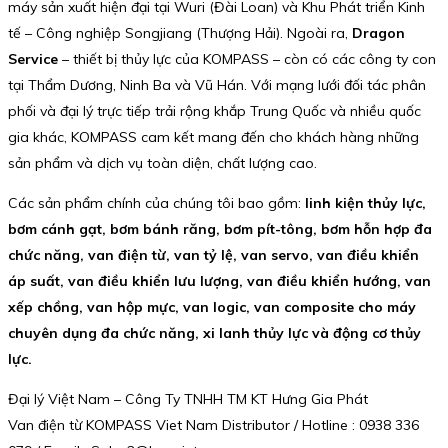
máy sản xuất hiện đại tại Wuri (Đài Loan) và Khu Phát triển Kinh
tế – Công nghiệp Songjiang (Thượng Hải). Ngoài ra,
Dragon
Service
– thiết bị thủy lực của KOMPASS – còn có các công ty con
tại Thẩm Dương, Ninh Ba và Vũ Hán. Với mạng lưới đối tác phân
phối và đại lý trực tiếp trải rộng khắp Trung Quốc và nhiều quốc
gia khác, KOMPASS cam kết mang đến cho khách hàng những
sản phẩm và dịch vụ toàn diện, chất lượng cao.
Các sản phẩm chính của chúng tôi bao gồm:
linh kiện thủy lực,
bơm cánh gạt, bơm bánh răng, bơm pít-tông, bơm hỗn hợp đa
chức năng, van điện từ, van tỷ lệ, van servo, van điều khiển
áp suất, van điều khiển lưu lượng, van điều khiển hướng, van
xếp chồng, van hộp mực, van logic, van composite cho máy
chuyên dụng đa chức năng, xi lanh thủy lực và động cơ thủy
lực.
Đại lý Việt Nam – Công Ty TNHH TM KT Hưng Gia Phát
Van điện từ KOMPASS Viet Nam Distributor / Hotline : 0938 336