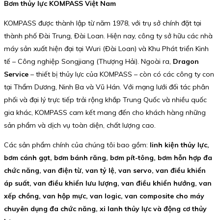
Bơm thủy lực KOMPASS Việt Nam
KOMPASS được thành lập từ năm 1978, với trụ sở chính đặt tại
thành phố Đài Trung, Đài Loan. Hiện nay, công ty sở hữu các nhà
máy sản xuất hiện đại tại Wuri (Đài Loan) và Khu Phát triển Kinh
tế – Công nghiệp Songjiang (Thượng Hải). Ngoài ra,
Dragon
Service
– thiết bị thủy lực của KOMPASS – còn có các công ty con
tại Thẩm Dương, Ninh Ba và Vũ Hán. Với mạng lưới đối tác phân
phối và đại lý trực tiếp trải rộng khắp Trung Quốc và nhiều quốc
gia khác, KOMPASS cam kết mang đến cho khách hàng những
sản phẩm và dịch vụ toàn diện, chất lượng cao.
Các sản phẩm chính của chúng tôi bao gồm:
linh kiện thủy lực,
bơm cánh gạt, bơm bánh răng, bơm pít-tông, bơm hỗn hợp đa
chức năng, van điện từ, van tỷ lệ, van servo, van điều khiển
áp suất, van điều khiển lưu lượng, van điều khiển hướng, van
xếp chồng, van hộp mực, van logic, van composite cho máy
chuyên dụng đa chức năng, xi lanh thủy lực và động cơ thủy